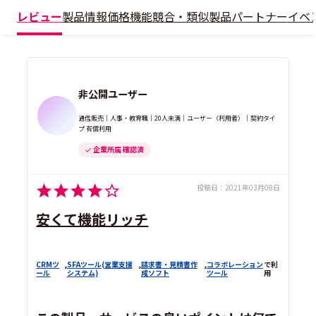
レビュー
製品情報
価格
機能
競合・類似製品
パートナー
イベ
非公開ユーザー
通信販売｜人事・教育職｜20人未満｜ユーザー（利用者）｜契約タイ
プ 有償利用
企業所属 確認済
投稿日：
2021年03月08日
安くて機能リッチ
CRMツ
,
SFAツール(営業支援
,
請求書・見積書作
,
コラボレーション
で利
ール
システム)
成ソフト
ツール
用