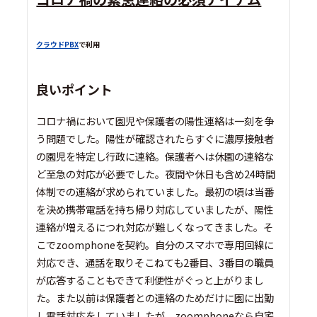
クラウドPBX
で利用
良いポイント
コロナ禍において園児や保護者の陽性連絡は一刻を争
う問題でした。陽性が確認されたらすぐに濃厚接触者
の園児を特定し行政に連絡。保護者へは休園の連絡な
ど至急の対応が必要でした。夜間や休日も含め24時間
体制での連絡が求められていました。最初の頃は当番
を決め携帯電話を持ち帰り対応していましたが、陽性
連絡が増えるにつれ対応が難しくなってきました。そ
こでzoomphoneを契約。自分のスマホで専用回線に
対応でき、通話を取りそこねても2番目、3番目の職員
が応答することもできて利便性がぐっと上がりまし
た。また以前は保護者との連絡のためだけに園に出勤
し電話対応をしていましたが、zoomphoneなら自宅