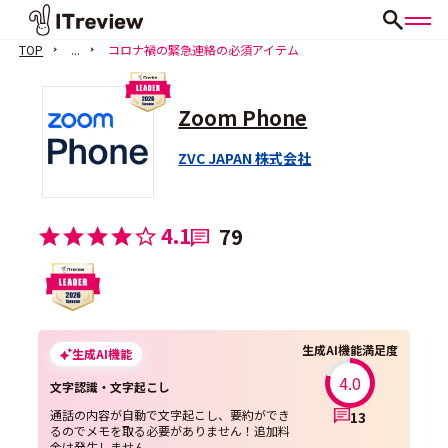
TOP
...
コロナ禍の緊急連絡の必須アイテム
Zoom Phone
ZVC JAPAN 株式会社
4.1
79
生成AI機能満足度
生成AI機能
4.0
文字認識・文字起こし
通話の内容が自動で文字起こし、要約ができ
13
るのでメモを取る必要がありません！追加料
金は発生しません。