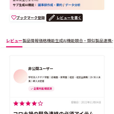
サブ生成AI機能：
議事録作成・要約
/
データ分析
ブックマーク登録
レビューを書く
レビュー
製品情報
価格
機能
生成AI機能
競合・類似製品
連携
非公開ユーザー
学校法人ホザナ学園｜幼稚園・保育園｜経営・経営企画職｜20-50人未
満｜導入決定者
企業所属 確認済
投稿日：
2022年11月04日
コロナ禍の緊急連絡の必須アイテム