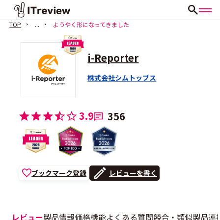
TOP
...
ようやく形になってきました
i-Reporter
株式会社シムトップス
3.9
356
ブックマーク登録
レビューを書く
レビュー
製品情報
価格
機能
よくある質問
競合・類似製品
連