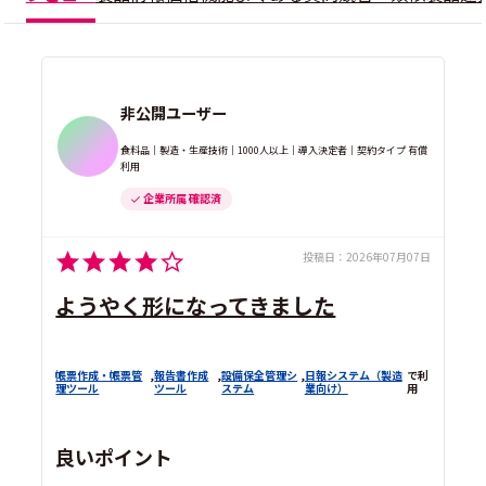
非公開ユーザー
食料品｜製造・生産技術｜1000人以上｜導入決定者｜契約タイプ 有償
利用
企業所属 確認済
投稿日：
2026年07月07日
ようやく形になってきました
帳票作成・帳票管
,
報告書作成
,
設備保全管理シ
,
日報システム（製造
で利
理ツール
ツール
ステム
業向け）
用
良いポイント