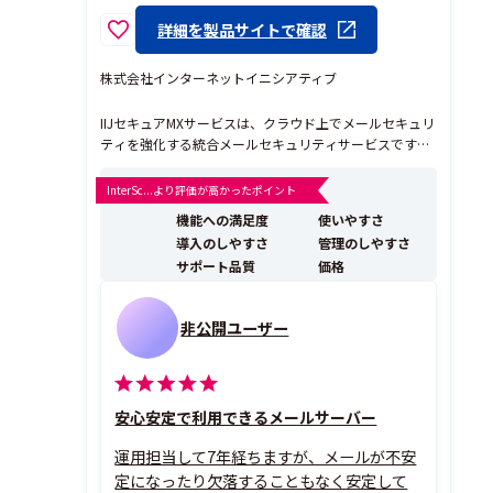
詳細を製品サイトで確認
株式会社インターネットイニシアティブ
IIJセキュアMXサービスは、クラウド上でメールセキュリ
ティを強化する統合メールセキュリティサービスです。
フィッシングなどの脅威メール対策、情報漏えい対策、
内部不正対策など、メールの受信・送信のセキュリティ
InterSc...より評価が高かったポイント
対策をワンストップで実現します。 ＜IIJセキュアMXサ
機能への満足度
使いやすさ
ービスの特長＞ ●多層的なフィル...
導入のしやすさ
管理のしやすさ
サポート品質
価格
非公開ユーザー
安心安定で利用できるメールサーバー
運用担当して7年経ちますが、メールが不安
定になったり欠落することもなく安定して