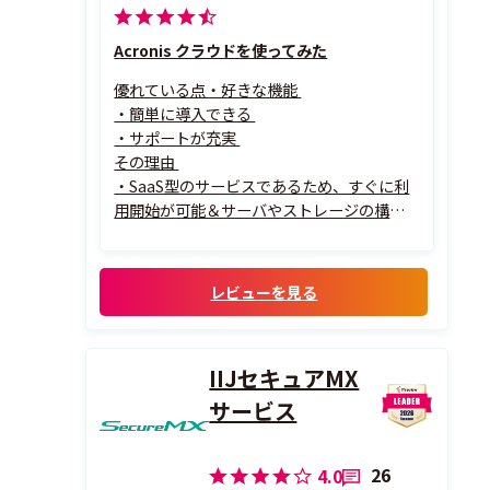
Acronis クラウドを使ってみた
優れている点・好きな機能
・簡単に導入できる
・サポートが充実
その理由
・SaaS型のサービスであるため、すぐに利
用開始が可能＆サーバやストレージの構築
及び運用も不要
・M365やGoogle Workspace、VMなどと
のデータをAcronis Cyber Protect Cloudに
レビューを見る
バックアップすることも可能
・日本語での問い合わせができる
IIJセキュアMX
サービス
26
4.0