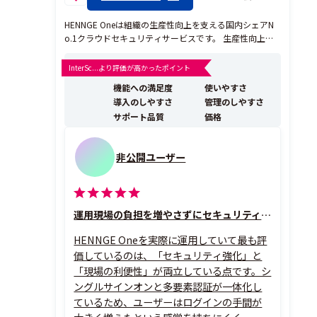
HENNGE Oneは組織の生産性向上を支える国内シェアN
o.1クラウドセキュリティサービスです。 生産性向上に
はSaaSをはじめとする最新テクノロジーの活用が不可欠
ですが、一方でそこにはセキュリティをはじめとする
InterSc...より評価が高かったポイント
様々な課題が存在します。HENNGE Oneは様々なシステ
機能への満足度
使いやすさ
ムのIDを保護することにより柔軟な働き方...
導入のしやすさ
管理のしやすさ
サポート品質
価格
非公開ユーザー
運用現場の負担を増やさずにセキュリティ水準を底上げ
HENNGE Oneを実際に運用していて最も評
価しているのは、「セキュリティ強化」と
「現場の利便性」が両立している点です。シ
ングルサインオンと多要素認証が一体化し
ているため、ユーザーはログインの手間が