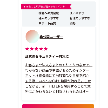
プレミス版の「m-FILTER」Ver.5と、クラウド版の「m-FI
ILTER@Cloud」がございます。（以下「m-FILTER」）
InterSc...より評価が高かったポイント
「m-FLITER」のDB（データベース）は安全な送信元の
機能への満足度
使いやすさ
「I...
導入のしやすさ
管理のしやすさ
サポート品質
価格
非公開ユーザー
企業のセキュリチィー対策に
お客さまや法人さまとのやりとりのなかで、
わからない商品や単語があるためインター
ネット検索機能にて当該商品や言葉を紹介
する際にいろんなCMや動画が流れる。しか
しながら、ｍ－FILTERを採用することで業
務にかかわらないと判断されるものはすべ
て排除される。なお、その中でも業務に必
要とされる場合は情報セキュリチィー部署
の許可を得たうえで閲覧が可能である。