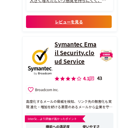
大きく増えたという感覚を持ちにくく、そ
れでいて管理者側はアクセス制御を細かく
設定できます。
特に良いと感じているのは、ポリシー設計
レビューを見る
の柔軟性です。IP制限、端末制御、条件付
きアクセスを組み合わせ...
Symantec Ema
il Security.clo
ud Service
43
4.1
Broadcom Inc.
高度化するメールの脅威を検知、リンク先の無害化も実
現 進化・増加を続ける悪意のあるメールから企業を守る
には、Symantec Email Security.cloud Service(ESS) が最
適です。メールの受信ルートにシマンテックのデータセ
InterSc...より評価が高かったポイント
ンターを経由させることで、すべてのメールをスキャン
機能への満足度
使いやすさ