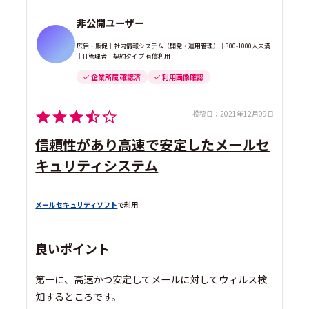
非公開ユーザー
広告・販促｜社内情報システム（開発・運用管理）｜300-1000人未満
｜IT管理者｜契約タイプ 有償利用
企業所属 確認済
利用画像確認
投稿日：
2021年12月09日
信頼性があり高速で安定したメールセ
キュリティシステム
メールセキュリティソフト
で利用
良いポイント
第一に、高速かつ安定してメールに対してウィルス検
知するところです。