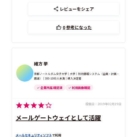
レビューをシェア
0
参考になった
緒方 挙
京都ノートルダム女子大学｜大学｜社内情報システム（企画・計画・
調達）｜300-1000人未満｜導入決定者
企業所属 確認済
利用画像確認
投稿日：
2019年02月19日
メールゲートウェイとして活躍
メールセキュリティソフト
で利用