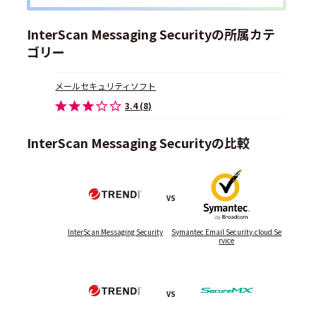
InterScan Messaging Securityの所属カテ
ゴリー
メールセキュリティソフト
3.4 (8)
InterScan Messaging Securityの比較
VS
InterScan Messaging Security
Symantec Email Security.cloud Se
rvice
VS