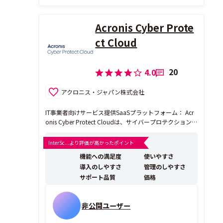
Acronis Cyber Prote
ct Cloud
20
4.0
アクロニス・ジャパン株式会社
IT事業者向けサービス提供SaaSプラットフォーム： Acr
onis Cyber Protect Cloudは、サイバープロテクション
のエキスパート アクロニス が提供する、「サイバーセ
キュリティ」、「データ保護」、「エンドポイント管
InterSc...より評価が高かったポイント
理」をオールインワンで提供するサービス事業者向けの
機能への満足度
使いやすさ
サイバープロテクションサー...
導入のしやすさ
管理のしやすさ
サポート品質
価格
非公開ユーザー