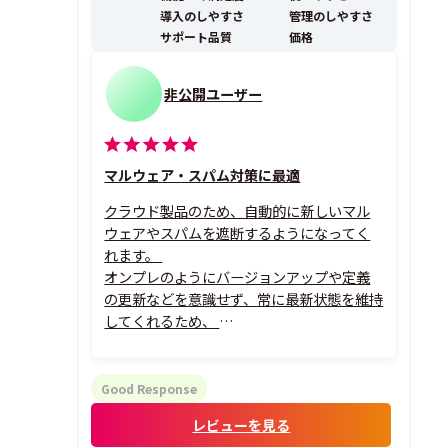
し、 ...
導入のしやすさ
管理のしやすさ
サポート品質
価格
非公開ユーザー
マルウェア・スパム対策に最適
クラウド製品のため、自動的に新しいマル
ウェアやスパムを遮断するようになってく
れます。
オンプレのようにバージョンアップや定義
の更新などを意識せず、常に最新状態を維持
してくれるため、
新しいマルウェアなども自動遮断され大変
便利です。
また、設定もWebのGUIから簡単に設定で
Good Response
き、細かな部分はいじれませんが、
レビューを見る
その分簡単に導入できると思います。