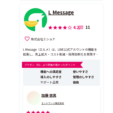
L Message
11
4.2
株式会社ミショナ
L Message（エルメ）は、LINE公式アカウントの機能を
拡張し、売上拡大・コスト削減・採用効率化を実現する
自動化システムです。 顧客対応の自動化や、予約・決済
などの独自機能を備え、24時間対応が可能に。人手をか
クウゼン（KU...より評価が高かったポイント
けずに業務を効率化しながら、顧客満足度の向上を実現
機能への満足度
使いやすさ
します。 2025年2月時点で累計導入件...
導入のしやすさ
管理のしやすさ
サポート品質
価格
加藤 悠真
エントランス株式会社