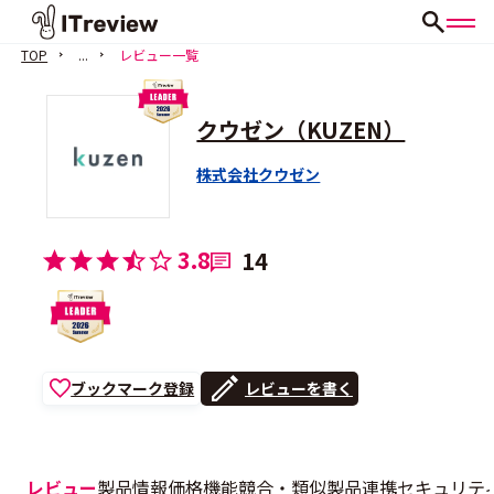
TOP
...
レビュー一覧
クウゼン（KUZEN）
株式会社クウゼン
3.8
14
ブックマーク登録
レビューを書く
レビュー
製品情報
価格
機能
競合・類似製品
連携
セキュリテ