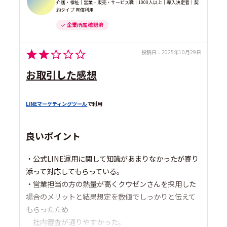
介護・福祉｜営業・販売・サービス職｜1000人以上｜導入決定者｜契
約タイプ 有償利用
企業所属 確認済
投稿日：
2025年10月29日
お取引した感想
LINEマーケティングツール
で利用
良いポイント
・公式LINE運用に関して知識があまりなかったが寄り
添って対応してもらっている。
・営業担当の方の熱量が高くクウゼンさんを採用した
場合のメリットと結果想定を数値でしっかりと伝えて
もらったため
社内審査が通りやすかった。