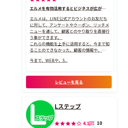
エルメを有効活用するとビジネスが広がる！
エルメは、LINE公式アカウントのお友だち
に対して、アンケートやクーポン、リッチメ
ニューを通して、顧客とのやり取りを直接行
う事ができます。
これらの機能を上手に活用すると、今まで知
ることのできなかった、顧客の情報や、趣
味趣向が分かり、一人一人に合わせた配信が
今まで、WEBや、S...
可能となります。
必要な情報を必要な人だけに届ける事で、顧
客もより高い満足度を得ることができるで
しょう。
レビューを見る
Lステップ
10
4.1