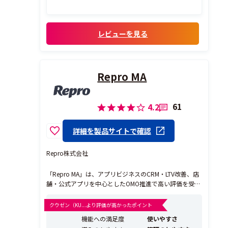
レビューを見る
Repro MA
61
4.2
詳細を製品サイトで確認
Repro株式会社
「Repro MA」は、アプリビジネスのCRM・LTV改善、店
舗・公式アプリを中心としたOMO推進で高い評価を受け
ている、BtoC向けのMA（マーケティングオートメーシ
ョン）ツールです。 ▼Repro MAが評価されるポイント
クウゼン（KU...より評価が高かったポイント
・顧客の行動をリアルタイムで統合し、アプリ、Web、
機能への満足度
使いやすさ
メール、LINEのマルチチ...