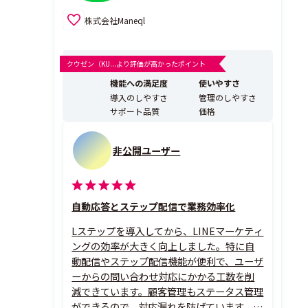
株式会社Maneql
クウゼン（KU...より評価が高かったポイント
機能への満足度
使いやすさ
導入のしやすさ
管理のしやすさ
サポート品質
価格
非公開ユーザー
自動応答とステップ配信で業務効率化
Lステップを導入してから、LINEマーケティ
ングの効率が大きく向上しました。特に自
動配信やステップ配信機能が便利で、ユーザ
ーからの問い合わせ対応にかかる工数を削
減できています。顧客管理もステータス管理
ができるので、対応漏れを防げています。