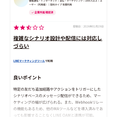
情報通信・インターネット｜宣伝・マーケティング｜1000人以上｜ユ
ーザー（利用者）｜契約タイプ 有償利用
企業所属 確認済
投稿日：
2026年01月19日
複雑なシナリオ設計や配信には対応し
づらい
LINEマーケティングツール
で利用
良いポイント
特定の友だち追加経路やアクションをトリガーにした
シナリオベースのメッセージ配信ができるため、マー
ケティングの幅が広げられる。また、Webhookリレー
の機能もあるため、他のMAツールなどを導入済みであ
っても影響することなくLINE OAMと連携が可能。