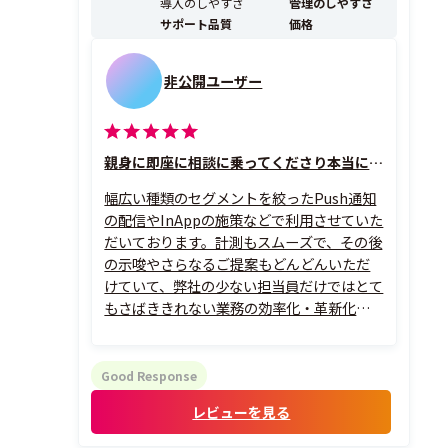
導入のしやすさ
管理のしやすさ
サポート品質
価格
非公開ユーザー
親身に即座に相談に乗ってくださり本当に助かっております！
幅広い種類のセグメントを絞ったPush通知
の配信やInAppの施策などで利用させていた
だいております。計測もスムーズで、その後
の示唆やさらなるご提案もどんどんいただ
けていて、弊社の少ない担当員だけではとて
もさばききれない業務の効率化・革新化に
大変助かっております。
Good Response
レビューを見る