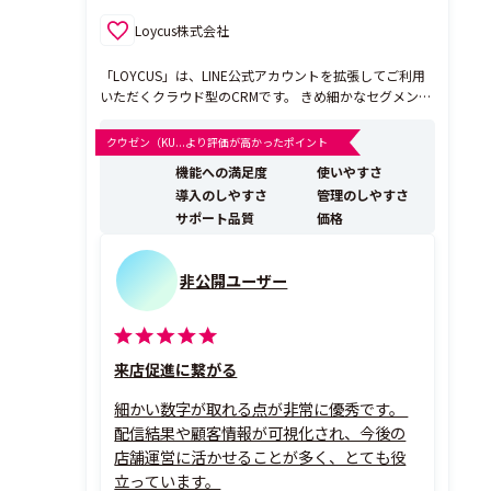
Loycus株式会社
「LOYCUS」は、LINE公式アカウントを拡張してご利用
いただくクラウド型のCRMです。 きめ細かなセグメント
配信機能を搭載しているため、「最適なタイミング」で
「最適なお客様」へ 「最適なメッセージ」を配信するこ
クウゼン（KU...より評価が高かったポイント
とができます。 ー LOYCUSの3つのポイント ー 1.自動化
機能への満足度
使いやすさ
『シナリオ配信・問い合...
導入のしやすさ
管理のしやすさ
サポート品質
価格
非公開ユーザー
来店促進に繋がる
細かい数字が取れる点が非常に優秀です。
配信結果や顧客情報が可視化され、今後の
店舗運営に活かせることが多く、とても役
立っています。