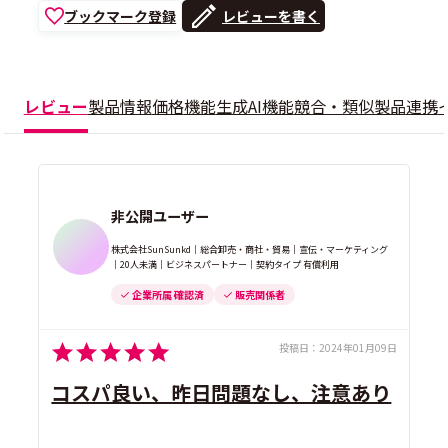
ブックマーク登録
レビューを書く
レビュー
製品情報
価格
機能
生成AI機能
競合・類似製品
連携
非公開ユーザー
株式会社SunSunkd｜総合卸売・商社・貿易｜宣伝・マーケティング
｜20人未満｜ビジネスパートナー｜契約タイプ 有償利用
企業所属 確認済
販売関係者
投稿日：
2024年01月09日
コスパ良い、昨日問題なし、注意あり