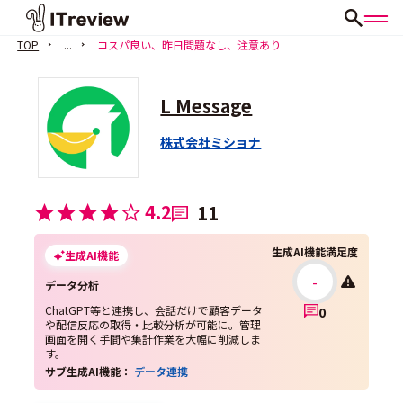
TOP
...
コスパ良い、昨日問題なし、注意あり
L Message
株式会社ミショナ
4.2
11
生成AI機能満足度
生成AI機能
-
データ分析
ChatGPT等と連携し、会話だけで顧客データ
0
や配信反応の取得・比較分析が可能に。管理
画面を開く手間や集計作業を大幅に削減しま
す。
サブ生成AI機能：
データ連携