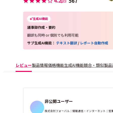
4.2
567
生成AI機能
議事録作成・要約
翻訳も同時 or 個別でも利用可能
サブ生成AI機能：
テキスト翻訳
/
レポート自動作成
レビュー
製品情報
価格
機能
生成AI機能
競合・類似製品
非公開ユーザー
株式会社フォーバル｜情報通信・インターネット｜営業・