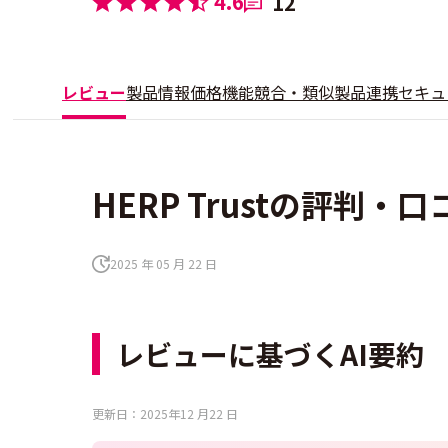
4.6
12
レビュー
製品情報
価格
機能
競合・類似製品
連携
セキュ
HERP Trustの評判・口
2025 年 05 月 22 日
レビューに基づくAI要約
更新日：2025年12 月22 日