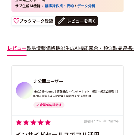
サブ生成AI機能：
議事録作成・要約
/
データ分析
ブックマーク登録
レビューを書く
レビュー
製品情報
価格
機能
生成AI機能
競合・類似製品
連携
非公開ユーザー
株式会社visumo｜情報通信・インターネット｜経営・経営企画職｜2
0-50人未満｜導入決定者｜契約タイプ 有償利用
企業所属 確認済
投稿日：
2023年12月26日
インサイドセールスでフル活用