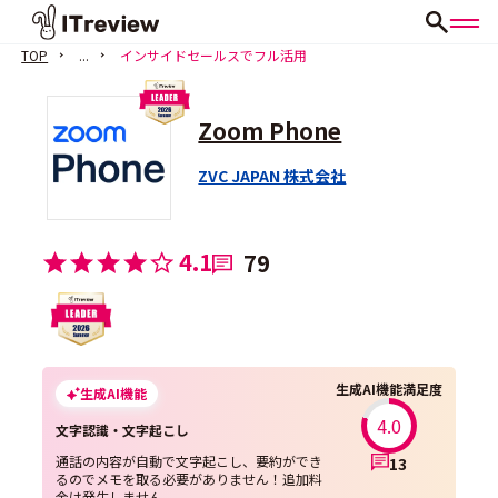
TOP
...
インサイドセールスでフル活用
Zoom Phone
ZVC JAPAN 株式会社
4.1
79
生成AI機能満足度
生成AI機能
4.0
文字認識・文字起こし
通話の内容が自動で文字起こし、要約ができ
13
るのでメモを取る必要がありません！追加料
金は発生しません。