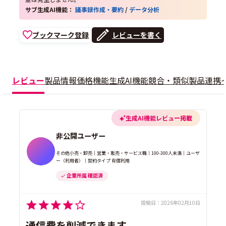
サブ生成AI機能：
議事録作成・要約
/
データ分析
ブックマーク登録
レビューを書く
レビュー
製品情報
価格
機能
生成AI機能
競合・類似製品
連携
生成AI機能レビュー掲載
非公開ユーザー
その他小売・卸売｜営業・販売・サービス職｜100-300人未満｜ユーザ
ー（利用者）｜契約タイプ 有償利用
企業所属 確認済
投稿日：
2026年02月10日
通信費を削減できます。