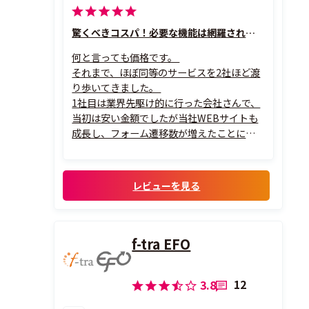
驚くべきコスパ！必要な機能は網羅されている
何と言っても価格です。
それまで、ほぼ同等のサービスを2社ほど渡
り歩いてきました。
1社目は業界先駆け的に行った会社さんで、
当初は安い金額でしたが当社WEBサイトも
成長し、フォーム遷移数が増えたことによ
り金額が上がってしまったため、より安価
なものに乗り換え。なんとなくそちらは見
直さずに数年使っていましたが、本ツール
レビューを見る
に出会い、使用料は5分の1近くに圧縮でき
ました。
必要な機能に絞られており、大...
f-tra EFO
12
3.8