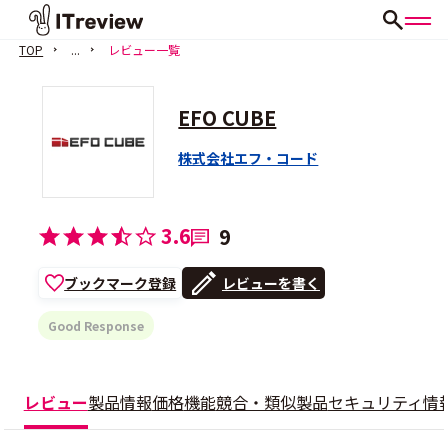
TOP
...
レビュー一覧
EFO CUBE
株式会社エフ・コード
3.6
9
ブックマーク登録
レビューを書く
Good Response
レビュー
製品情報
価格
機能
競合・類似製品
セキュリティ情