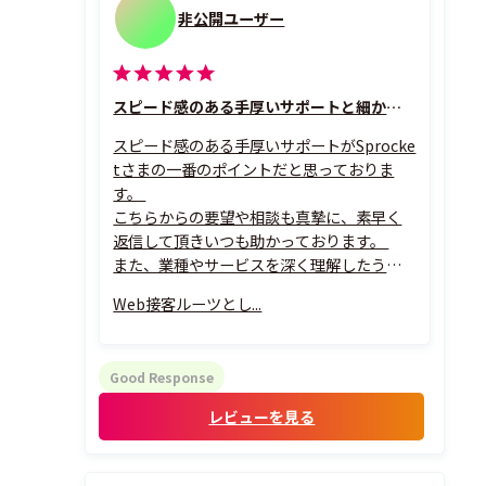
非公開ユーザー
スピード感のある手厚いサポートと細かな分析力
スピード感のある手厚いサポートがSprocke
tさまの一番のポイントだと思っておりま
す。
こちらからの要望や相談も真摯に、素早く
返信して頂きいつも助かっております。
また、業種やサービスを深く理解したうえ
で的確な提案をして頂けます。
Web接客ルーツとし...
さらに、KGIやKPIを明確に設定したうえで
戦略的な提案や分析を行ってくれるため、
成果につながる運用を行っていただいてい
Good Response
ます。
レビューを見る