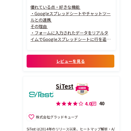
優れている点・好きな機能
・Googleスプレッドシートやチャットツー
ルとの連携
その理由
・フォームに入力されたデータをリアルタ
イムでGoogleスプレッドシートに行を追加
したり、SlackやChatworkへ自動で通知し
たりできます。プランによるかもしれません
が、これらの通知連携も制限なく利用でき
レビューを見る
るため、今まで人がやっていた転記作業や
振り分けが不要になります。
SiTest
40
4.0
株式会社グラッドキューブ
SiTest は2014年のリリース以来、ヒートマップ解析・A/