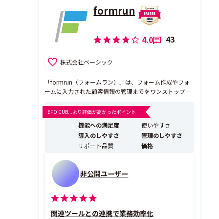
formrun
43
4.0
株式会社ベーシック
「formrun（フォームラン）」は、フォーム作成やフォ
ームに入力された顧客情報の管理までをワンストップで
行うことができるツールです。 フォームを誰でも多種多
様なテンプレートから簡単に作成することができ、フォ
EFO CUB...より評価が高かったポイント
ームから送信された顧客情報をステータス毎にチームで
機能への満足度
使いやすさ
管理することができる「ボード」画面、複数人で利用
導入のしやすさ
管理のしやすさ
で...
サポート品質
価格
非公開ユーザー
関連ツールとの連携で業務効率化