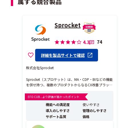
属する競合製品
Sprocket
74
4.3
詳細を製品サイトで確認
株式会社Sprocket
Sprocket（スプロケット）は、MA・CDP・BIなどの機能
を併せ持つ、複数のプロダクトからなるCX改善プラット
フォームです。データから顧客理解を深め、顧客一人ひ
とりに合わせたコミュニケーションを取ることで、CXの
EFO CUB...より評価が高かったポイント
全体最適を実現します。 顧客接点の全体最適化ニーズに
機能への満足度
使いやすさ
応えるプラットフォームとPDCAサイク...
導入のしやすさ
管理のしやすさ
サポート品質
価格