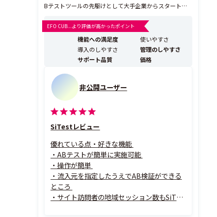
Bテストツールの先駆けとして大手企業からスタートア
ップまで【累計110万サイト以上】が導入しています。
Webサイトの分析・改善・検証まで、必要なすべてを備
EFO CUB...より評価が高かったポイント
えたオールインワン型ソリューションです。 「ヒートマ
機能への満足度
使いやすさ
ップ」機能に加え、AIでユーザー行動を解析...
導入のしやすさ
管理のしやすさ
サポート品質
価格
非公開ユーザー
SiTestレビュー
優れている点・好きな機能
・ABテストが簡単に実施可能
・操作が簡単
・流入元を指定したうえでAB検証ができる
ところ
・サイト訪問者の地域セッション数もSiTes
t管理画面で把握することができる