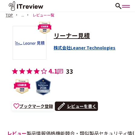
TOP
...
レビュー一覧
リーナー見積
株式会社Leaner Technologies
4.1
33
ブックマーク登録
レビューを書く
レビュー
製品情報
価格
機能
競合・類似製品
セキュリティ情