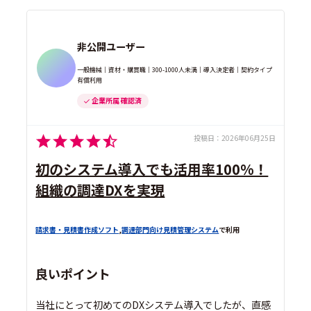
非公開ユーザー
一般機械｜資材・購買職｜300-1000人未満｜導入決定者｜契約タイプ
有償利用
企業所属 確認済
投稿日：
2026年06月25日
初のシステム導入でも活用率100%！
組織の調達DXを実現
請求書・見積書作成ソフト
,
調達部門向け見積管理システム
で利用
良いポイント
当社にとって初めてのDXシステム導入でしたが、直感