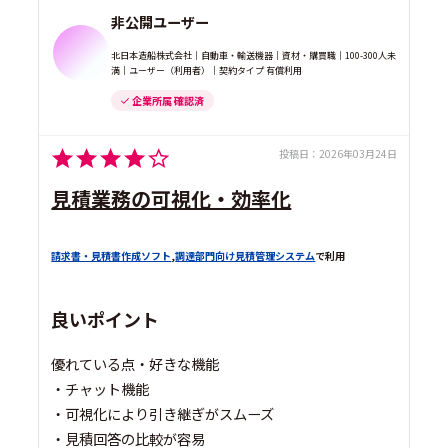
非公開ユーザー
北日本造船株式会社｜自動車・輸送機器｜資材・購買職｜100-300人未
満｜ユーザー（利用者）｜契約タイプ 有償利用
企業所属 確認済
投稿日：
2026年03月24日
見積業務の可視化・効率化
請求書・見積書作成ソフト
,
調達部門向け見積管理システム
で利用
良いポイント
優れている点・好きな機能
・チャット機能
・可視化により引き継ぎがスムーズ
・見積回答の比較が容易