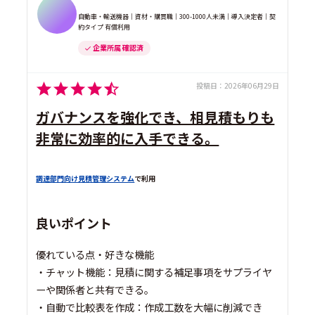
自動車・輸送機器｜資材・購買職｜300-1000人未満｜導入決定者｜契
約タイプ 有償利用
企業所属 確認済
投稿日：
2026年06月29日
ガバナンスを強化でき、相見積もりも
非常に効率的に入手できる。
調達部門向け見積管理システム
で利用
良いポイント
優れている点・好きな機能
・チャット機能：見積に関する補足事項をサプライヤ
ーや関係者と共有できる。
・自動で比較表を作成：作成工数を大幅に削減でき