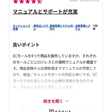
投稿日：
2026年03月24日
マニュアルとサポートが充実
ネットショップ
,
受発注システ
,
倉庫管理システム(W
,
在庫管理シス
で利
管理
ム
MS)
テム
用
良いポイント
ECモールを4つで商品を販売していますが、それぞれ
のモールごとにロジレスとの接続マニュアルが豊富で
す。商品登録から出荷処理までマニュアルが充実して
おり、電話／チャットサポートの対応も早いです。EC
モールではたまにシステム仕様の変更があるのです
が、それらにもすぐに対応しています。
続きを開く
0
コメント