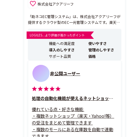
株式会社アクアリーフ
「助ネコEC管理システム」は、株式会社アクアリーフが
提供するクラウド型のEC一元管理システムです。楽天市
場、Yahoo!ショッピング、Amazon、Shopifyなど、複
数のネットショップや自社ECの受注管理、在庫管理、商
LOGILES...より評価が高かったポイント
品登録、発注管理をまとめて効率化します。 どうしてネ
機能への満足度
使いやすさ
コがキャラクターなの？それはネコの...
導入のしやすさ
管理のしやすさ
サポート品質
価格
非公開ユーザー
処理の自動化機能が使えるネットショップ・EC一元管理システム
優れている点・好きな機能
・複数ネットショップ（楽天・Yahoo!等）
の受注をまとめて管理できます
・複数のモールにある在庫数を自動で連動
できます