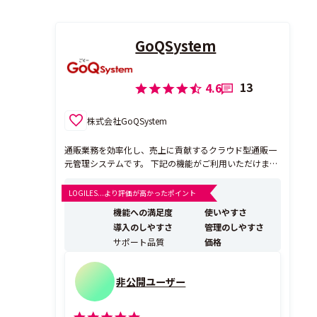
GoQSystem
13
4.6
株式会社GoQSystem
通販業務を効率化し、売上に貢献するクラウド型通販一
元管理システムです。 下記の機能がご利用いただけま
す。 ・受注管理 ・売上管理 ・在庫連携 ・商品管理 ・出
荷管理 また、下記4つの特徴があります。 ①月額定額制
LOGILES...より評価が高かったポイント
受注件数がどれだけ増えても、月額定額でご利用いただ
機能への満足度
使いやすさ
けます！ 売上が伸びた...
導入のしやすさ
管理のしやすさ
サポート品質
価格
非公開ユーザー