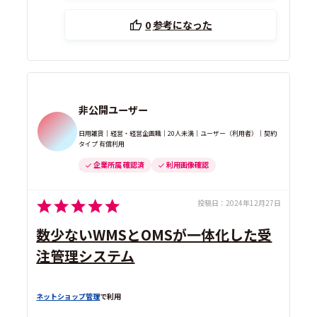
0
参考になった
非公開ユーザー
日用雑貨｜経営・経営企画職｜20人未満｜ユーザー（利用者）｜契約
タイプ 有償利用
企業所属 確認済
利用画像確認
投稿日：
2024年12月27日
数少ないWMSとOMSが一体化した受
注管理システム
ネットショップ管理
で利用