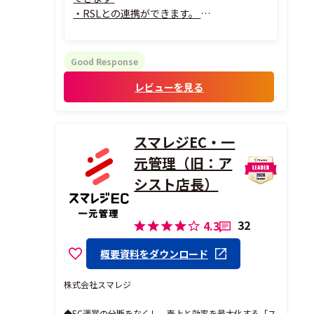
・RSLとの連携ができます。
その理由
・助ネコの操作は簡単ですが 最初のルー
ト設定の考え方が難しいかも
Good Response
・助ネコの管理画面から入荷予定データを
レビューを見る
作成・送信するだけで、RSLへの入庫処理が
おわります。さらに、複数のECサイトから
の注文を...
スマレジEC・一
元管理（旧：ア
シスト店長）
32
4.3
概要資料をダウンロード
株式会社スマレジ
◆EC運営の分断をなくし、売上と効率を最大化する「ス