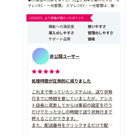
マレジEC・一元管理」 スマレジEC・一元管理は、複数
のECモール・自社EC・実店舗に散在する受注・在庫・
顧客・出荷情報を一元管理できるCRM内蔵型のEC一元管
LOGILES...より評価が高かったポイント
理システムです。 楽天市場・Amazon・Yahoo!ショッピ
機能への満足度
使いやすさ
ング・自社ECなど主要チャネルと自動...
導入のしやすさ
管理のしやすさ
サポート品質
価格
非公開ユーザー
処理時間が圧倒的に減りました
これまで使っていたシステムは、送り状発
行までに時間を要していましたが、アシス
ト店長に変更してからは事前の設定を行う
だけでたった少しの時間で送り状発行まで
終えることができます。
また、配送番号をクリックするだけで配送
状況が分かるなど細かい設定がありがたい