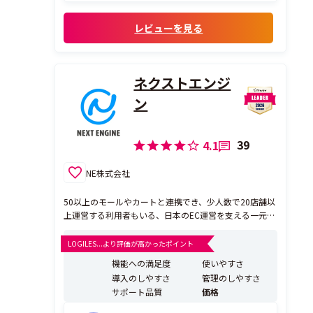
です。
何より、ネットショップ支援室の方がこちら
レビューを見る
の言いたいことをすぐに汲み取ってくださ
り、とても分かりやすく的確に説明をしてく
ださるので何...
ネクストエンジ
ン
39
4.1
NE株式会社
50以上のモールやカートと連携でき、少人数で20店舗以
上運営する利用者もいる、日本のEC運営を支える一元管
理システム。ECの商品登録、在庫管理、受注処理を一元
化、自動化することができ、倉庫管理システムや顧客管
LOGILES...より評価が高かったポイント
理システムなど多角的な連携網は業界最大級。利用企業
機能への満足度
使いやすさ
社数は6700社超え・運用店舗数は5万店舗を超えの信
導入のしやすさ
管理のしやすさ
頼。...
サポート品質
価格