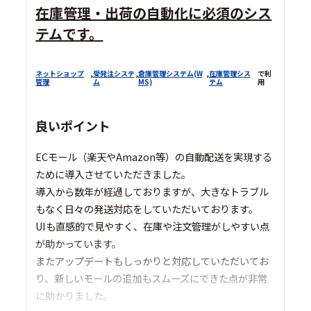
在庫管理・出荷の自動化に必須のシス
テムです。
ネットショップ
,
受発注システ
,
倉庫管理システム(W
,
在庫管理シス
で利
管理
ム
MS)
テム
用
良いポイント
ECモール（楽天やAmazon等）の自動配送を実現する
ために導入させていただきました。
導入から数年が経過しておりますが、大きなトラブル
もなく日々の発送対応をしていただいております。
UIも直感的で見やすく、在庫や注文管理がしやすい点
が助かっています。
またアップデートもしっかりと対応していただいてお
り、新しいモールの追加もスムーズにできた点が非常
に助かりました。