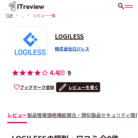
TOP
...
レビュー一覧
LOGILESS
株式会社ロジレス
4.4
9
ブックマーク登録
レビューを書く
レビュー
製品情報
価格
機能
競合・類似製品
セキュリティ情