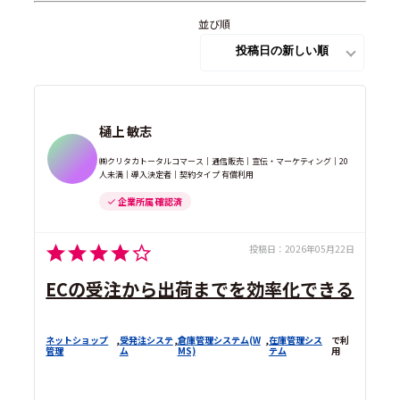
並び順
樋上 敏志
㈱クリタカトータルコマース｜通信販売｜宣伝・マーケティング｜20
人未満｜導入決定者｜契約タイプ 有償利用
企業所属 確認済
投稿日：
2026年05月22日
ECの受注から出荷までを効率化できる
ネットショップ
,
受発注システ
,
倉庫管理システム(W
,
在庫管理シス
で利
管理
ム
MS)
テム
用