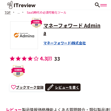
TOP
...
SaaS時代の必須可視化ツール
マネーフォワード Admin
a
マネーフォワードi株式会社
4.3
33
ブックマーク登録
レビューを書く
レビュー
製品情報
価格
機能
よくある質問
競合・類似製品
連