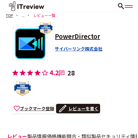
TOP
...
レビュー一覧
PowerDirector
サイバーリンク株式会社
4.2
28
ブックマーク登録
レビューを書く
レビュー
製品情報
価格
機能
競合・類似製品
セキュリティ情