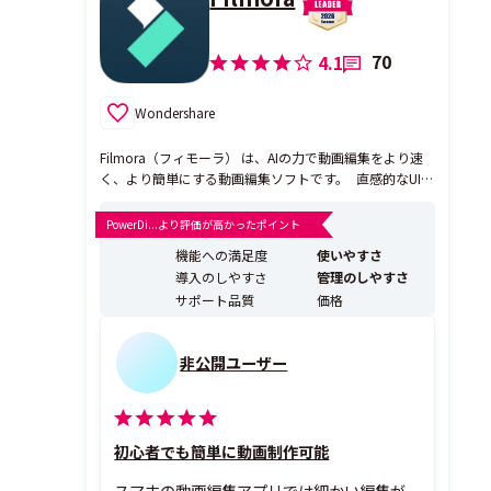
70
4.1
Wondershare
Filmora（フィモーラ） は、AIの力で動画編集をより速
く、より簡単にする動画編集ソフトです。 直感的なUIと
スムーズな操作性により、初心者でもすぐに使いこな
せ、プロレベルの動画制作を実現します。 基本編集から
PowerDi...より評価が高かったポイント
高度な映像表現まで対応する多彩な編集機能と、豊富な
機能への満足度
使いやすさ
テンプレート・素材ライブラリを搭載。 さらにAI...
導入のしやすさ
管理のしやすさ
サポート品質
価格
非公開ユーザー
初心者でも簡単に動画制作可能
スマホの動画編集アプリでは細かい編集が