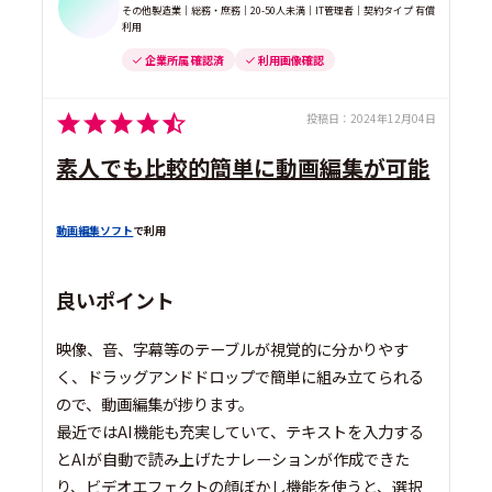
その他製造業｜総務・庶務｜20-50人未満｜IT管理者｜契約タイプ 有償
利用
企業所属 確認済
利用画像確認
投稿日：
2024年12月04日
素人でも比較的簡単に動画編集が可能
動画編集ソフト
で利用
良いポイント
映像、音、字幕等のテーブルが視覚的に分かりやす
く、ドラッグアンドドロップで簡単に組み立てられる
ので、動画編集が捗ります。
最近ではAI機能も充実していて、テキストを入力する
とAIが自動で読み上げたナレーションが作成できた
り、ビデオエフェクトの顔ぼかし機能を使うと、選択