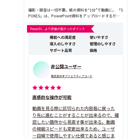
撮影・録音は一切不要。紙の資料を“1分”で動画に。 「S
POKES」は、PowerPoint資料をアップロードするだけ
で、ナレーション付きの動画に高速変換できるクラウド
型ツールです。「簡単に」「短時間で」「高品質ナレー
PowerDi...より評価が高かったポイント
ション付き」に資料を動画化できるため、営業資料やマ
機能への満足度
使いやすさ
ニュアルの伝わりやすさが格段にアップ。 ...
導入のしやすさ
管理のしやすさ
サポート品質
価格
非公開ユーザー
株式会社オブジェクティブコード
直感的な操作が可能
動画を見る際に区切られた内容毎に戻った
り先に進むことがすることが出来るので、確
認したい箇所から見直す事が出来る。動画
の視聴スピードも変更出来るため、ユーザ
ー目線で使用しやすい仕様であると感じま