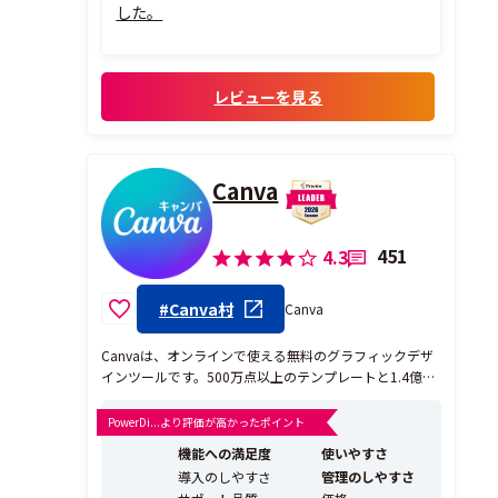
した。
レビューを見る
Canva
451
4.3
#Canva村
Canva
Canvaは、オンラインで使える無料のグラフィックデザ
インツールです。500万点以上のテンプレートと1.4億点
を超える素材（写真、動画、イラスト、音楽）を活用
し、ドラッグ＆ドロップ操作で直感的にあらゆるデザイ
PowerDi...より評価が高かったポイント
ンを作成できます。 Canvaの特長は、デザインの経験が
機能への満足度
使いやすさ
ない人でも、短時間でプロフェッショナルに見え...
導入のしやすさ
管理のしやすさ