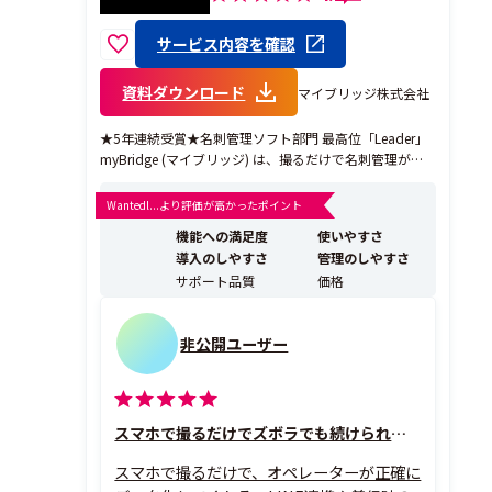
サービス内容を確認
資料ダウンロード
マイブリッジ株式会社
★5年連続受賞★名刺管理ソフト部門 最高位「Leader」
myBridge (マイブリッジ) は、撮るだけで名刺管理がで
きる名刺管理アプリです。名刺管理から社内での共有ま
で便利に。他社サービスからの乗り換えも簡単にデータ
Wantedl...より評価が高かったポイント
移行できます。 ■無料からはじめられる名刺管理 個人名
機能への満足度
使いやすさ
刺帳は登録できる名刺の枚...
導入のしやすさ
管理のしやすさ
サポート品質
価格
非公開ユーザー
スマホで撮るだけでズボラでも続けられる名刺整理
スマホで撮るだけで、オペレーターが正確に