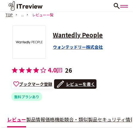
TOP
...
レビュー一覧
Wantedly People
ウォンテッドリー株式会社
4.0
26
ブックマーク登録
レビューを書く
無料プランあり
レビュー
製品情報
価格
機能
競合・類似製品
セキュリティ情