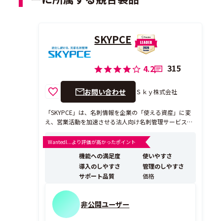
SKYPCE
315
4.2
お問い合わせ
Ｓｋｙ株式会社
「SKYPCE」は、名刺情報を企業の「使える資産」に変
え、営業活動を加速させる法人向け名刺管理サービスで
す。高精度なデータ化とセキュアな管理で、企業の売上
拡大とコスト削減を実現します。 最新バージョンではSF
Wantedl...より評価が高かったポイント
A（営業支援システム）機能を標準搭載。名刺を登録す
機能への満足度
使いやすさ
るいつもの作業から、見込み顧客のリード管理、案件管
導入のしやすさ
管理のしやすさ
理ま...
サポート品質
価格
非公開ユーザー