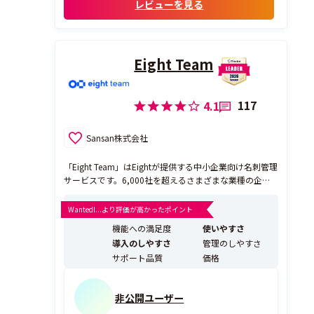
レビューを見る
Eight Team
117
4.1
Sansan株式会社
「Eight Team」はEightが提供する中小企業向け名刺管理
サービスです。6,000社を超えるさまざまな業種の企業
様にご利用いただいています。Eightの基本機能に加え
て、社内のEightユーザーが保有する名刺情報を一括管
Wantedl...より評価が高かったポイント
理・共有でき、会社の資産として有効活用することがで
機能への満足度
使いやすさ
きます。 公式HP：https...
導入のしやすさ
管理のしやすさ
サポート品質
価格
非公開ユーザー