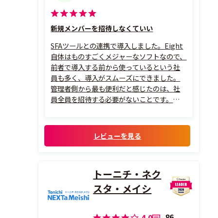
新規メンバーを招待しなくていい
SFAツールとの連携で導入しました。Eight
自体はものすごくメジャーなソフトなので、
前者で導入する前から使っているという社
員も多く、導入がスムーズにできました。
管理者側から最も便利だと感じたのは、社
員全員を招待する必要がないことです。各自
でアカウントを作ってもらい、その所属が
自社であれば、管理者側に勝手に候補とし
て上がってくるため、新入社員などが入っ
レビューを見る
たときに、管理者が能動的に動く必要があ
り...
トーニチ・ネク
スタ・メイシ
86
4.0