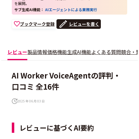
を展開。
サブ生成AI機能：
AIエージェントによる業務実行
ブックマーク登録
レビューを書く
レビュー
製品情報
価格
機能
生成AI機能
よくある質問
競合・
AI Worker VoiceAgentの評判・
口コミ 全16件
2025 年 06 月 03 日
レビューに基づくAI要約