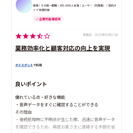
保険｜その他一般職｜300-1000人未満｜ユーザー（利用者）｜契約タ
イプ 有償利用
企業所属 確認済
投稿日：
2025年03月17日
業務効率化と顧客対応の向上を実現
ボイスボット
で利用
良いポイント
優れている点・好きな機能
・音声データをすぐに確認することができる
その理由
・後続処理時に不明点が生じた際、迅速に音声データ
を確認できるため、再度お客さまに連絡する手間を省