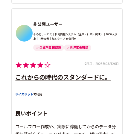
非公開ユーザー
その他サービス｜社内情報システム（企画・計画・調達）｜1000人以
上｜IT管理者｜契約タイプ 有償利用
企業所属 確認済
利用画像確認
投稿日：
2025年03月26日
これからの時代のスタンダードに。
ボイスボット
で利用
良いポイント
コールフロー作成や、実際に稼働してからのデータ分
析に基づくチューニングまで、すべて一緒に伴走して