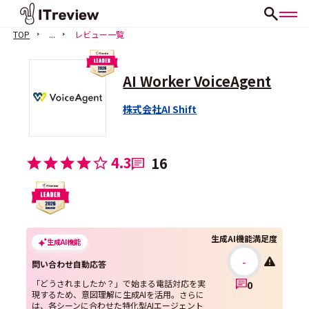
TOP
...
レビュー一覧
AI Worker VoiceAgent
株式会社AI Shift
4.3
16
生成AI機能満足度
生成AI機能
-
問い合わせ自動応答
「どうされましたか？」で始まる電話対応を実
0
現するため、意図理解に生成AIを活用。さらに
は、各シーンに合わせた特化型AIエージェント