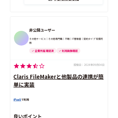
非公開ユーザー
その他サービス｜その他専門職｜不明｜IT管理者｜契約タイプ 有償利
用
企業所属 確認済
利用画像確認
投稿日：
2024年09月04日
Claris FileMakerと他製品の連携が簡
単に実装
iPaaS
で利用
良いポイント