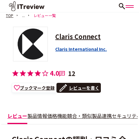
TOP
...
レビュー一覧
Claris Connect
Claris International Inc.
4.0
12
ブックマーク登録
レビューを書く
レビュー
製品情報
価格
機能
競合・類似製品
連携
セキュリテ