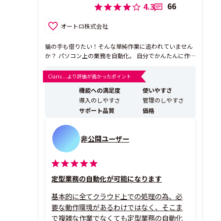
66
4.3
オートロ株式会社
猫の手も借りたい！そんな単純作業に追われていません
か？ パソコン上の業務を自動化。 自分でかんたんに作
れるあなただけのWEB AUTO ROBOT。 それが、AUTOR
O（オートロ）です！
Claris ...より評価が高かったポイント
機能への満足度
使いやすさ
導入のしやすさ
管理のしやすさ
サポート品質
価格
非公開ユーザー
定型業務の自動化が可能になります
基本的に全てクラウド上での処理の為、必
要な動作環境があるわけではなく、そこま
で複雑な作業でなくても定型業務の自動化