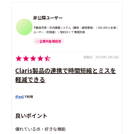
非公開ユーザー
不動産売買｜社内情報システム（開発・運用管理）｜100-300人未満｜
ユーザー（利用者）｜契約タイプ 無償利用
企業所属 確認済
投稿日：
2025年12月16日
Claris製品の連携で時間短縮とミスを
軽減できる
iPaaS
で利用
良いポイント
優れている点・好きな機能