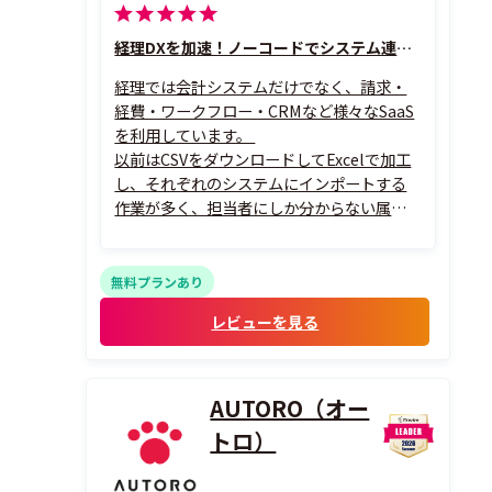
経理DXを加速！ノーコードでシステム連携が当たり前に！
経理では会計システムだけでなく、請求・
経費・ワークフロー・CRMなど様々なSaaS
を利用しています。
以前はCSVをダウンロードしてExcelで加工
し、それぞれのシステムにインポートする
作業が多く、担当者にしか分からない属人
的な運用になっていました。
ActRecipeを利用することで、
SaaS間のデータ連携
無料プランあり
CSVフォーマットの自動変換
レビューを見る
定期実行
クラウドストレージとの連携
...
AUTORO（オー
トロ）