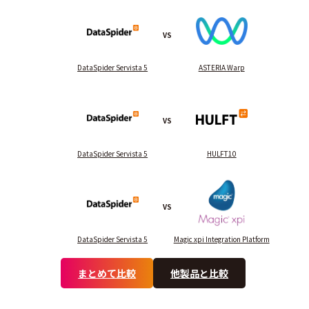
VS
DataSpider Servista 5
ASTERIA Warp
VS
DataSpider Servista 5
HULFT10
VS
DataSpider Servista 5
Magic xpi Integration Platform
まとめて比較
他製品と比較