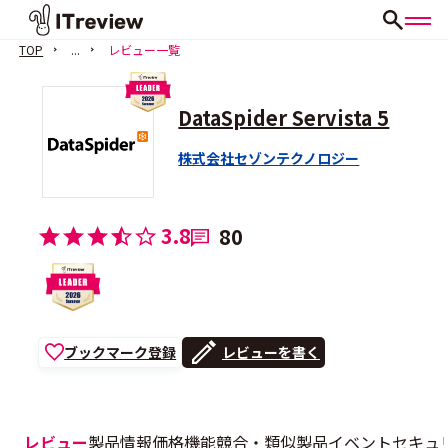
TOP
...
レビュー一覧
DataSpider Servista 5
株式会社セゾンテクノロジー
3.8
80
ブックマーク登録
レビューを書く
レビュー
製品情報
価格
機能
競合・類似製品
イベント
セキュ