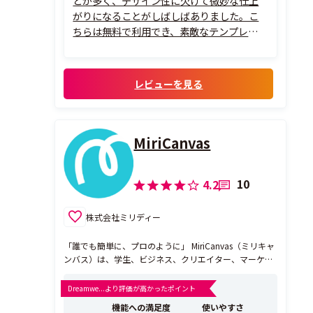
とが多く、デザイン性に欠けて微妙な仕上
がりになることがしばしばありました。こ
ちらは無料で利用でき、素敵なテンプレート
が豊富なので、とても活用しています。また
初心者でも簡単にきれいに仕上げることが
できて、とても満足しています。
レビューを見る
MiriCanvas
10
4.2
株式会社ミリディー
「誰でも簡単に、プロのように」 MiriCanvas（ミリキャ
ンバス）は、学生、ビジネス、クリエイター、マーケタ
ーなど、デザインが必要なすべての方のための無料Web
デザインツールです。 韓国発のデザインツールとして、
Dreamwe...より評価が高かったポイント
洗練された最新トレンドを取り入れ、1,800万人以上の
機能への満足度
使いやすさ
ユーザーに愛用されています。 【公...