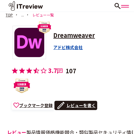
TOP
...
レビュー一覧
Dreamweaver
アドビ株式会社
3.7
107
ブックマーク登録
レビューを書く
レビュー
製品情報
価格
機能
競合・類似製品
セキュリティ情