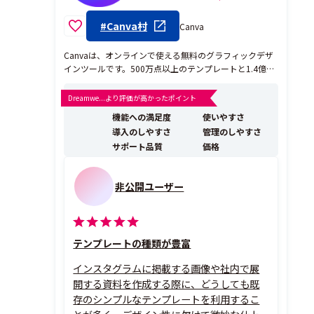
#Canva村
Canva
Canvaは、オンラインで使える無料のグラフィックデザ
インツールです。500万点以上のテンプレートと1.4億点
を超える素材（写真、動画、イラスト、音楽）を活用
し、ドラッグ＆ドロップ操作で直感的にあらゆるデザイ
Dreamwe...より評価が高かったポイント
ンを作成できます。 Canvaの特長は、デザインの経験が
機能への満足度
使いやすさ
ない人でも、短時間でプロフェッショナルに見え...
導入のしやすさ
管理のしやすさ
サポート品質
価格
非公開ユーザー
テンプレートの種類が豊富
インスタグラムに掲載する画像や社内で展
開する資料を作成する際に、どうしても既
存のシンプルなテンプレートを利用するこ