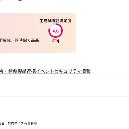
生成AI機能満足度
4.0
動生成。短時間で高品
4
合・類似製品
連携
イベント
セキュリティ情報
定者｜契約タイプ 有償利用