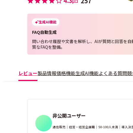
4.3
257
生成AI機能
FAQ自動生成
問い合わせ履歴や文書を解析し、AIが質問と回答を自
質なFAQを整備。
レビュー
製品情報
価格
機能
生成AI機能
よくある質問
競
非公開ユーザー
通信販売｜経営・経営企画職｜50-100人未満｜導入決