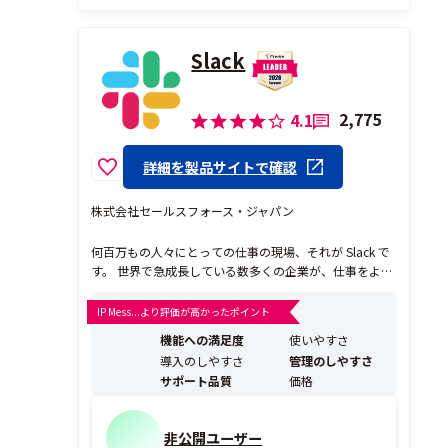
Slack
2,775
4.1
詳細を製品サイトで確認
株式会社セールスフォース・ジャパン
何百万もの人々にとっての仕事の現場、それが Slack で
す。 世界で急成長している数多くの企業が、仕事をより
シンプルに、より快適に、より有意義にするために、AI
を搭載した会話型プラットフォームである Slack を選択
IP Mess...より評価が高かったポイント
しています。Slack 内では毎日 7 億件以上のメッセージ
機能への満足度
使いやすさ
が送信され、300 万件近くの...
導入のしやすさ
管理のしやすさ
サポート品質
価格
非公開ユーザー