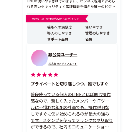
LINEの使いやすさはそのままに、ビジネス現場で求めら
れる高いセキュリティと管理機能を備えた唯一のビジネ
スチャットです。デスクワーカーはもちろん、現場で働
く方々とのリアルタイムな情報共有を可能にします。 ま
IP Mess...より評価が高かったポイント
た、チャット、掲示板、カレンダー、タスク管理などの
機能への満足度
使いやすさ
基本機能に加え、勤怠管理や決済システムなどの外部サ
導入のしやすさ
管理のしやすさ
ー...
サポート品質
価格
非公開ユーザー
株式会社メディアエイド
プライベートと切り離しつつ、誰でもすぐに使いこなせるチャット
普段使っている個人のLINEとほぼ同じ操作
感なので、新しく入ったメンバーやITツー
ルに不慣れな年配の社員でも、操作説明な
しですぐに使い始められるのが最大の強み
です。スタンプを使ってフランクなやり取り
ができるので、社内のコミュニケーションの