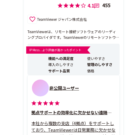
455
4.1
TeamViewer ジャパン株式会社
TeamViewerは、リモート接続ソフトウェアのリーディ
ングプロバイダです。TeamViewerのリモートソフトウェ
アは、様々な業種の企業において、プロセスのデジタル
化による効率性の向上とビジネス目標の達成を可能にし
IP Mess...より評価が高かったポイント
ます。 TeamViewer Tensorは、企業向けリモート接続ソ
機能への満足度
使いやすさ
リューションで、コ...
導入のしやすさ
管理のしやすさ
サポート品質
価格
非公開ユーザー
拠点サポートの効率化に欠かせない遠隔支援ツール
本社から複数の支店（4拠点）をサポートし
ており、TeamViewerは日常業務に欠かせな