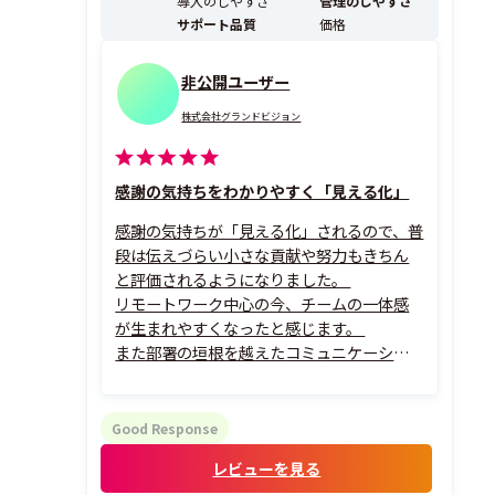
導入のしやすさ
管理のしやすさ
サポート品質
価格
非公開ユーザー
株式会社グランドビジョン
感謝の気持ちをわかりやすく「見える化」
感謝の気持ちが「見える化」されるので、普
段は伝えづらい小さな貢献や努力もきちん
と評価されるようになりました。
リモートワーク中心の今、チームの一体感
が生まれやすくなったと感じます。
また部署の垣根を越えたコミュニケーショ
ンが活発に。新入社員や普段接点の少ない
メンバーとも自然に会話が増えました。
貯めたポイントをAmazonギフト券などに
Good Response
交換できるので、福利厚生としても従業員か
レビューを見る
ら好評です...