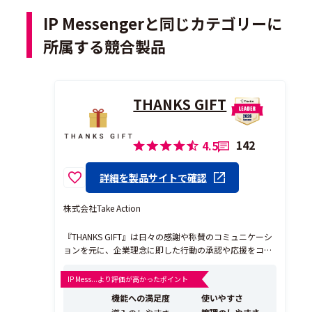
IP Messengerと同じカテゴリーに
所属する競合製品
THANKS GIFT
142
4.5
詳細を製品サイトで確認
株式会社Take Action
『THANKS GIFT』は日々の感謝や称賛のコミュニケーシ
ョンを元に、企業理念に即した行動の承認や応援をコイ
ンという形で従業員同士で贈り合うことが可能な組織改
善プラットフォームです。【1000社導入】 贈りあった
IP Mess...より評価が高かったポイント
コインは福利厚生としても活用でき、導入企業様が独自
機能への満足度
使いやすさ
に設定されている商品・サービスだけでなく「A...