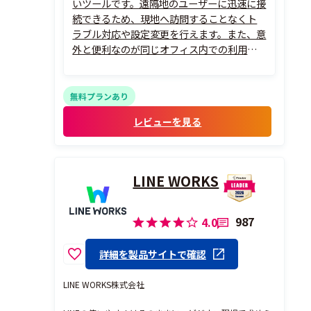
いツールです。遠隔地のユーザーに迅速に接
続できるため、現地へ訪問することなくト
ラブル対応や設定変更を行えます。また、意
外と便利なのが同じオフィス内での利用で
す。相手のPCを確認しながら設定変更を行
ったり、ファイルをコピーとペーストで簡単
に受け渡せるため、自席からサポートを完
無料プランあり
結できる場面が多くあります。接続...
レビューを見る
LINE WORKS
987
4.0
詳細を製品サイトで確認
LINE WORKS株式会社