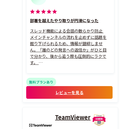
部署を越えたやり取りが円滑になった
スレッド機能による会話の散らかり防止
メインチャンネルの流れを止めずに話題を
掘り下げられるため、情報が錯綜しませ
ん。「誰のどの発言への返信か」がひと目
で分かり、後から追う際も圧倒的にラクで
す。
絵文字リアクションの文化
「承知しました」という1通のメッセージを
送る手間が省け、スタンプ感覚のリアクショ
無料プランあり
ン一つで既読・承認・感謝を伝えられます。
レビューを見る
無駄な通知を減らしつつ、チームの心理的安
全性を高...
TeamViewer