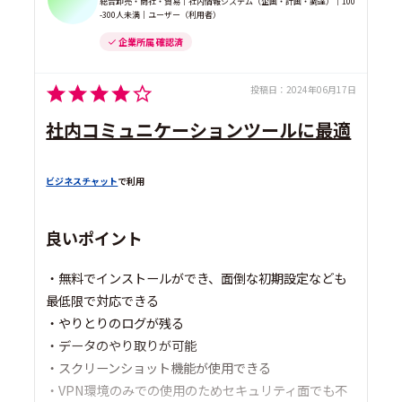
総合卸売・商社・貿易｜社内情報システム（企画・計画・調達）｜100
-300人未満｜ユーザー（利用者）
企業所属 確認済
投稿日：
2024年06月17日
社内コミュニケーションツールに最適
ビジネスチャット
で利用
良いポイント
・無料でインストールができ、面倒な初期設定なども
最低限で対応できる
・やりとりのログが残る
・データのやり取りが可能
・スクリーンショット機能が使用できる
・VPN環境のみでの使用のためセキュリティ面でも不