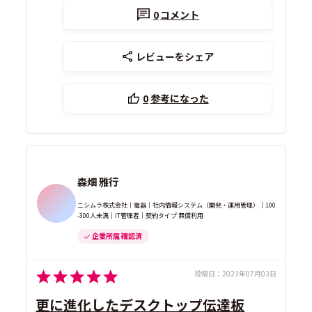
0
コメント
レビューをシェア
0
参考になった
森畑 雅行
ニシムラ株式会社｜電器｜社内情報システム（開発・運用管理）｜100
-300人未満｜IT管理者｜契約タイプ 無償利用
企業所属 確認済
投稿日：
2023年07月03日
更に進化したデスクトップ伝達板