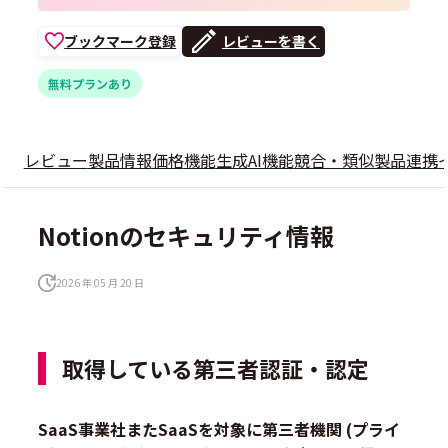
ブックマーク登録
レビューを書く
無料プランあり
レビュー
製品情報
価格
機能
生成AI機能
競合・類似製品
連携
Notionのセキュリティ情報
2026 年 05 月 20 日
取得している第三者認証・認定
SaaS事業社またSaaSを対象に第三者機関 (プライ