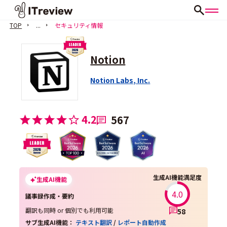
TOP
...
セキュリティ情報
Notion
Notion Labs, Inc.
4.2
567
生成AI機能満足度
生成AI機能
4.0
議事録作成・要約
翻訳も同時 or 個別でも利用可能
58
サブ生成AI機能：
テキスト翻訳
/
レポート自動作成