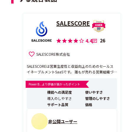
SALESCORE
26
4.4
SALESCORE株式会社
SALESCOREは営業生産性と収益向上のためのセールス
イネーブルメントSaaSです。 誰もが売れる営業組織づ
くりのサポートに向け、営業進捗の把握や、組織の課題
点、ハイパフォーマーの特徴、営業組織に必要な情報を
Power B...より評価が高かったポイント
一つのダッシュボード上で表現します。 【1. リアルタイ
機能への満足度
使いやすさ
ムで営業のKPI管理】 SFAの実績の...
導入のしやすさ
管理のしやすさ
サポート品質
価格
非公開ユーザー