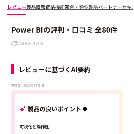
レビュー
製品情報
価格
機能
競合・類似製品
パートナー
セキ
Power BIの評判・口コミ 全80件
2026 年 04 月 23 日
レビューに基づくAI要約
更新日：2026年6 月1 日
製品の良いポイント
可視化と操作性