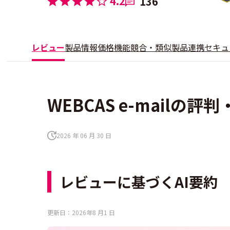
4.2
136
レビュー
製品情報
価格
機能
競合・類似製品
連携
セキュ
WEBCAS e-mailの評
2026 年 06 月 30 日
レビューに基づくAI要約
更新日：2026年8 月1 日