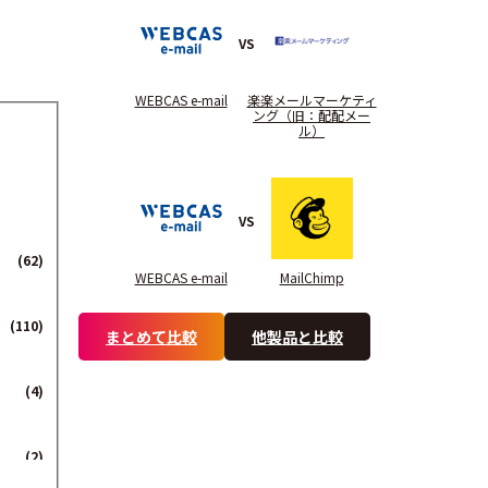
VS
WEBCAS e-mail
楽楽メールマーケティ
ング（旧：配配メー
ル）
VS
(62)
WEBCAS e-mail
MailChimp
(110)
まとめて比較
他製品と比較
(4)
(2)