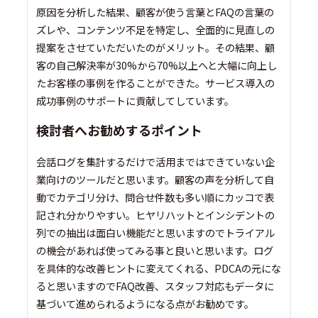
原因を分析した結果、顧客が使う言葉とFAQの言葉の
ズレや、コンテンツ不足を特定し、全面的に見直しの
提案をさせていただいたのがメリット。その結果、顧
客の自己解決率が30%から70%以上へと大幅に向上し
たお客様の事例を作ることができた。サービス導入の
成功事例のサポートに貢献してしています。
検討者へお勧めするポイント
会話ログを集計するだけで活用まではできていない企
業向けのツールだと思います。顧客の声を分析して自
動でカテゴリ分け、問合せ件数も多い順にカッコで表
記され分かりやすい。ヒヤリハットとインシデントの
列での抽出は面白い機能だと思いますのでトライアル
の機会があれば使ってみる事と良いと思います。ログ
を具体的な改善ヒントに変えてくれる、PDCAの元にな
ると思いますのでFAQ改善、スタッフ対応もデータに
基づいて進められるようになる点がお勧めです。