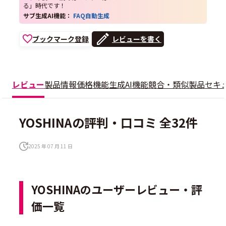
る」時代です！
サブ生成AI機能：
FAQ自動生成
ブックマーク登録
レビューを書く
レビュー
製品情報
価格
機能
生成AI機能
競合・類似製品
セキ
YOSHINAの評判・口コミ 全32件
2025 年 07 月 11 日
YOSHINAのユーザーレビュー・評
価一覧