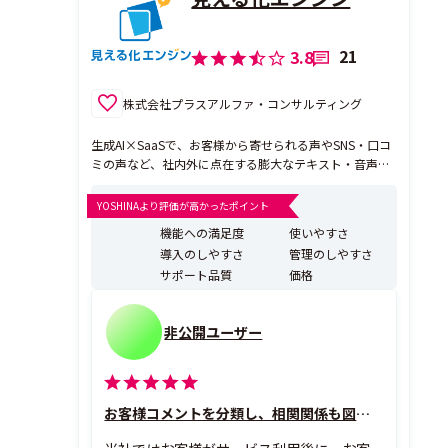
21
3.8
株式会社プラスアルファ・コンサルティング
生成AI×SaaSで、お客様から寄せられる声やSNS・口コ
ミの声など、社内外に点在する膨大なテキスト・音声を
価値ある情報・活用できる情報へと転換する「生成AI搭
載データ活用プラットフォーム」です。 テキストマイニ
YOSHINAより評価が高かったポイント
ング領域において、13年連続導入実績No.1と、多くのお
機能への満足度
使いやすさ
客様にご支持いただいている見える化エンジンは...
導入のしやすさ
管理のしやすさ
サポート品質
価格
非公開ユーザー
お客様コメントを分類し、相関関係も図示し課題の深堀に貢献