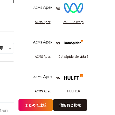
VS
ACMS Apex
ASTERIA Warp
VS
ACMS Apex
DataSpider Servista 5
VS
ACMS Apex
HULFT10
まとめて比較
他製品と比較
月28日