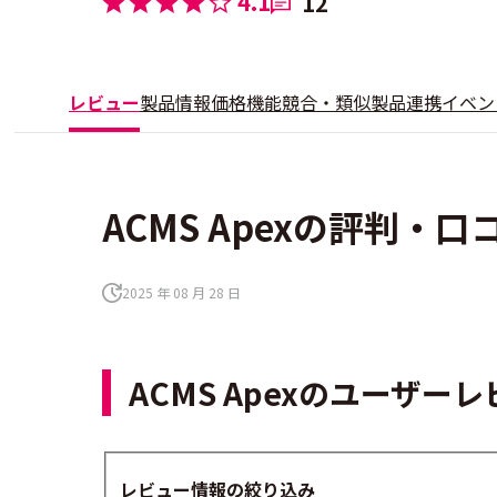
4.1
12
レビュー
製品情報
価格
機能
競合・類似製品
連携
イベン
ACMS Apexの評判・口
2025 年 08 月 28 日
ACMS Apexのユーザー
レビュー情報の絞り込み