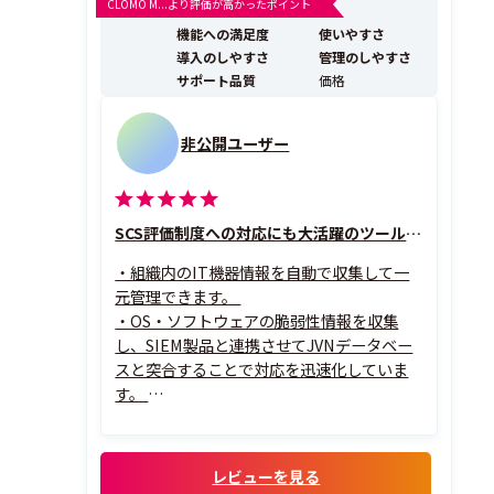
CLOMO M...より評価が高かったポイント
用管理、およびテレワークを支援する機能を搭載してい
機能への満足度
使いやすさ
ます。 IaaSでもご利用可能なオンプ...
導入のしやすさ
管理のしやすさ
サポート品質
価格
非公開ユーザー
SCS評価制度への対応にも大活躍のツールです
・組織内のIT機器情報を自動で収集して一
元管理できます。
・OS・ソフトウェアの脆弱性情報を収集
し、SIEM製品と連携させてJVNデータベー
スと突合することで対応を迅速化していま
す。
・日々のPC操作ログを記録することで内部
不正の追跡・証跡として活用しています。
・起動・終了時間をもとにした実労働時間
レビューを見る
の可視化機能もサービス残業防止などに役