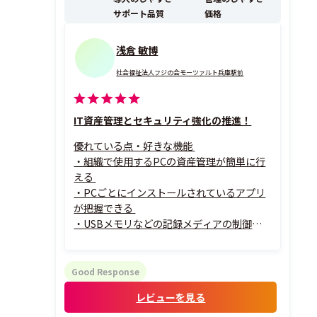
サポート品質
価格
浅倉 敏博
社会福祉法人フジの会モーツァルト兵庫駅前
IT資産管理とセキュリティ強化の推進！
優れている点・好きな機能
・組織で使用するPCの資産管理が簡単に行
える
・PCごとにインストールされているアプリ
が把握できる
・USBメモリなどの記録メディアの制御を
簡単に設定できる
・マイクロソフトの更新プログラムの適用
状況を見える化できる
Good Response
・PCごとの位置情報がMAP（緯度・経度）
レビューを見る
で時間軸に沿って確認できる
その理由