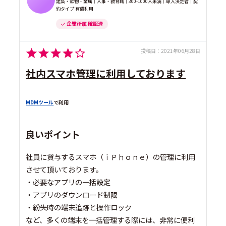
建築・鉱物・金属｜人事・教育職｜300-1000人未満｜導入決定者｜契
約タイプ 有償利用
企業所属 確認済
投稿日：
2021年06月28日
社内スマホ管理に利用しております
MDMツール
で利用
良いポイント
社員に貸与するスマホ（ｉＰｈｏｎｅ）の管理に利用
させて頂いております。
・必要なアプリの一括設定
・アプリのダウンロード制限
・紛失時の端末追跡と操作ロック
など、多くの端末を一括管理する際には、非常に便利