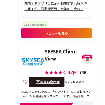
配信するアプリの追加や制限変更も時々行
いますが、設定変更後に自動的に全台に適
用されるので、数分の作業で済むところがこ
の製品を選んで良かったと感じるポイント
です。
Good Response
レビューを見る
SKYSEA Client
View
749
4.0
お問い合わせ
Ｓｋｙ株式会社
SKYSEA Client Viewは、「使いやすさ」にこだわったク
ライアント運用管理ソフトウェアです。 資産管理、ログ
管理、デバイス管理、端末機制限、注意表示（アラー
ト）など、情報セキュリティ対策やIT資産管理、PCの運