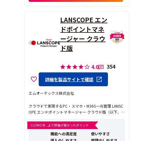
立っています。
頻繁にアップデートがあり、導入...
LANSCOPE エン
ドポイントマネ
ージャー クラウ
ド版
354
4.0
詳細を製品サイトで確認
エムオーテックス株式会社
クラウドで実現するPC・スマホ・M365一元管理 LANSC
OPE エンドポイントマネージャー クラウド版（以下、
エンドポイントマネージャー クラウド版）は、PC・ス
マホ・M365（Microsoft 365）をクラウドで一元管理で
CLOMO M...より評価が高かったポイント
きるIT資産管理・MDMツールです。クラウドサービスのI
機能への満足度
使いやすさ
T資産管理ツール市場...
導入のしやすさ
管理のしやすさ