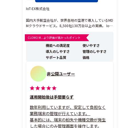
IoT-EX株式会社
国内大手航空会社が、世界各地の空港で導入しているMD
Mクラウドサービス。8,500社130万台以上の実績。 IoT-
EX特許技術によりGoogle Maps で指定したセキュリテ
ィエリア出入りで、使えるアプリや機能を自動切替 ジオ
CLOMO M...より評価が高かったポイント
フェンス機能のリーディングブラントです。 【ジオフェ
機能への満足度
使いやすさ
ンス機能の使い方は...
導入のしやすさ
管理のしやすさ
サポート品質
価格
非公開ユーザー
運用開始後は手間要らず
数年利用していますが、安定して負担なく
業務端末の管理が行えています。
基本的には、端末の紛失や機種交換が発生
した場合にのみ管理画面を操作します。