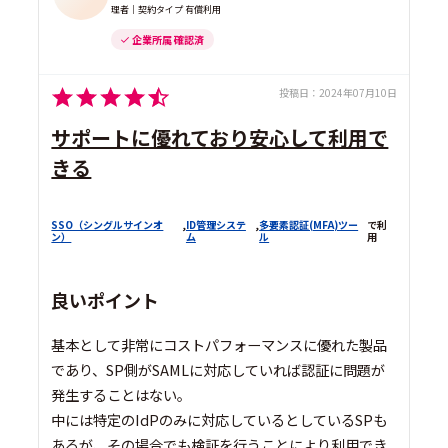
理者｜契約タイプ 有償利用
企業所属 確認済
投稿日：
2024年07月10日
サポートに優れており安心して利用で
きる
SSO（シングルサインオ
,
ID管理システ
,
多要素認証(MFA)ツー
で利
ン）
ム
ル
用
良いポイント
基本として非常にコストパフォーマンスに優れた製品
であり、SP側がSAMLに対応していれば認証に問題が
発生することはない。
中には特定のIdPのみに対応しているとしているSPも
あるが、その場合でも検証を行うことにより利用でき