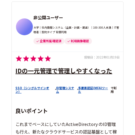
非公開ユーザー
大学｜社内情報システム（企画・計画・調達）｜100-300人未満｜IT管
理者｜契約タイプ 有償利用
企業所属 確認済
利用画像確認
投稿日：
2022年01月19日
IDの一元管理で管理しやすくなった
SSO（シングルサインオ
,
ID管理システ
,
多要素認証(MFA)ツー
で利
ン）
ム
ル
用
良いポイント
これまでベースにしていたActiveDirectory のID管理
も行え、新たなクラウドサービスの認証基盤として稼