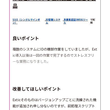
品
SSO（シングルサインオ
,
ID管理システ
,
多要素認証(MFA)ツー
で利
ン）
ム
ル
用
良いポイント
複数のシステムにIDの棚卸作業をしていましたが、Ext
ic導入以後は一回の作業で完了するのでストレスフリ
ーな業務になりました。
改善してほしいポイント
Exticそのものはバージョンアップごとに洗練された機
能が追加され申し分ないのですが、前処理スクリプト