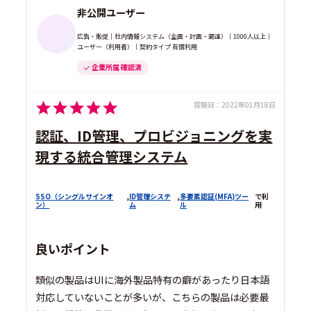
非公開ユーザー
広告・販促｜社内情報システム（企画・計画・調達）｜1000人以上｜
ユーザー（利用者）｜契約タイプ 有償利用
企業所属 確認済
投稿日：
2022年01月18日
認証、ID管理、プロビジョニングを実
現する統合管理システム
SSO（シングルサインオ
,
ID管理システ
,
多要素認証(MFA)ツー
で利
ン）
ム
ル
用
良いポイント
類似の製品はUIに海外製品特有の癖があったり日本語
対応していないことが多いが、こちらの製品は必要最