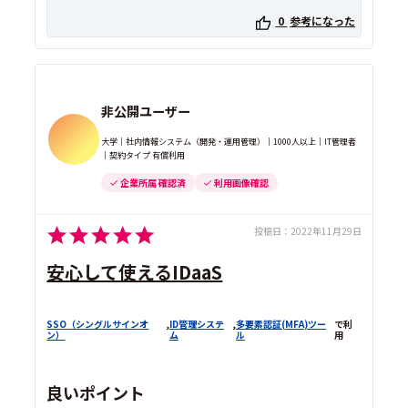
0
参考になった
非公開ユーザー
大学｜社内情報システム（開発・運用管理）｜1000人以上｜IT管理者
｜契約タイプ 有償利用
企業所属 確認済
利用画像確認
投稿日：
2022年11月29日
安心して使えるIDaaS
SSO（シングルサインオ
,
ID管理システ
,
多要素認証(MFA)ツー
で利
ン）
ム
ル
用
良いポイント