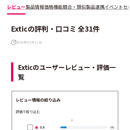
レビュー
製品情報
価格
機能
競合・類似製品
連携
イベント
セ
Exticの評判・口コミ 全31件
2026 年 03 月 11 日
Exticのユーザーレビュー・評価一
覧
レビュー情報の絞り込み
評価で絞り込む
5.0
(4)