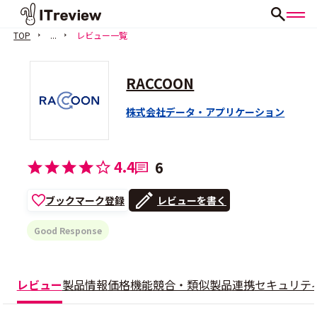
TOP
...
レビュー一覧
RACCOON
株式会社データ・アプリケーション
4.4
6
ブックマーク登録
レビューを書く
Good Response
レビュー
製品情報
価格
機能
競合・類似製品
連携
セキュリテ