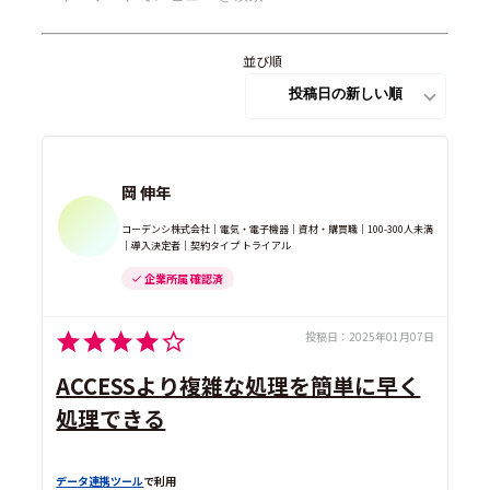
並び順
岡 伸年
コーデンシ株式会社｜電気・電子機器｜資材・購買職｜100-300人未満
｜導入決定者｜契約タイプ トライアル
企業所属 確認済
投稿日：
2025年01月07日
ACCESSより複雑な処理を簡単に早く
処理できる
データ連携ツール
で利用