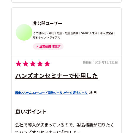
非公開ユーザー
その他小売・卸売｜経営・経営企画職｜50-100人未満｜導入決定者｜
契約タイプ トライアル
企業所属 確認済
投稿日：
2024年11月21日
ハンズオンセミナーで使用した
EDIシステム
,
ローコード開発ツール
,
データ連携ツール
で利用
良いポイント
会社で導入が決まっているので、製品概要が知りたく
てハンズオンセミナーに参加した。