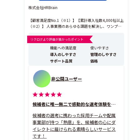
株式会社HRBrain
【顧客満足度No.1（※1）】【累計導入社数4,000社以上
（※2）】 人事業務のあらゆる課題を解決し、ワンプラ
ットフォームで人事業務のDXを実現するタレントマネジ
メントシステムです。 《HRBrainが選ばれる理由》 ◎20
リクログより評価が高かったポイント
19年グッドデザイン賞受賞！ 人事・現場が使いやすい
機能への満足度
使いやすさ
シンプルで洗練されたU...
導入のしやすさ
管理のしやすさ
サポート品質
価格
非公開ユーザー
候補者に唯一無二で感動的な選考体験を届けられる
候補者の選考に携わった採用チームや配属
事業部が持つ「熱意」を、候補者の心にダ
イレクトに届けられる素晴らしいサービス
です！