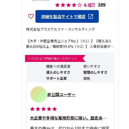
389
4.0
詳細を製品サイトで確認
株式会社プラスアルファ・コンサルティング
【大手・中堅企業売上シェアNo.1（※1）】【導入法人
数4,800社以上／継続率99.6%（※2）】 人事担当者が必
要な機能を兼ね備えた、オールインワン型のタレントマ
ネジメントシステムです。 あらゆる人材データを一元
リクログより評価が高かったポイント
化・分析し、勘や経験に頼らない「科学的人事」と、幅
機能への満足度
使いやすさ
広い領域の「人事DX」を両立します。 ...
導入のしやすさ
管理のしやすさ
サポート品質
価格
非公開ユーザー
大企業や多様な雇用形態に強い、歴史ある高機能タレマネ
最大の強みは、ゼロから100まで自由に設定