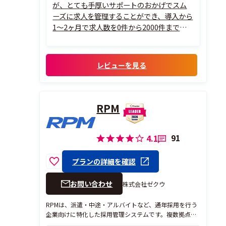
が、とても手厚いサポートのおかげでスム
ーズに求人を管理することができ、導入から
1～2ヶ月で求人数を0件から2000件まで増
やし、応募数も導入前から約2倍の応募数に
増やすことができました。
在宅勤務のスタッフも複数名在籍していま
レビューを見る
すが、求人管理ページも複雑な仕組みがな
く誰でも使いやすいページな...
RPM
91
4.1
プランの詳細を確認
お問い合わせ
株式会社ゼクウ
RPMは、派遣・中途・アルバイトなど、通年採用を行う
企業向けに特化した採用管理システムです。複数拠点の
採用にも対応し、導入実績500社以上、サービス継続率9