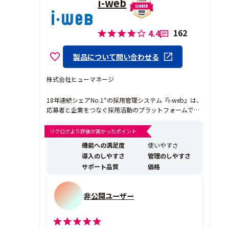
i-web
162
4.4
製品について問い合わせる
株式会社ヒューマネージ
18年連続シェアNo.1*の採用管理システム『i-web』は、
応募者と企業をつなぐ採用活動のプラットフォームで
す。 業務効率化と採用改善を両立する機能群で、i-web
ひとつで採用が完結します。 i-webは、新卒採用・キャ
リクログより評価が高かったポイント
リア採用に必要な機能がすべて揃っているから、データ
機能への満足度
使いやすさ
を精緻に管理し、選考手続きや運用業...
導入のしやすさ
管理のしやすさ
サポート品質
価格
非公開ユーザー