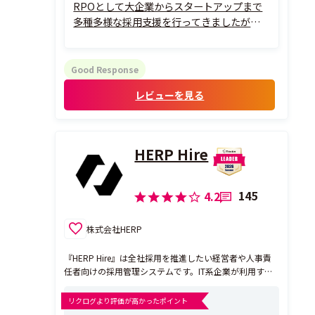
RPOとして大企業からスタートアップまで
多種多様な採用支援を行ってきましたが、
これほどまでに企業の想いが伝わるオファ
ー体験は他に類を見ません。単なる事務的
な条件提示とは異なり、候補者の経歴やビジ
Good Response
ョンを深く理解したパーソナライズされた
レビューを見る
熱いメッセージを複数人から届けることが...
HERP Hire
145
4.2
株式会社HERP
『HERP Hire』は全社採用を推進したい経営者や人事責
任者向けの採用管理システムです。IT系企業が利用する
約30の求人媒体からの応募情報の自動取り込み、Slack
やChatworkとの連携による現場メンバーへのスピーデ
リクログより評価が高かったポイント
ィーな情報共有により、現場メンバーが積極的に採用に