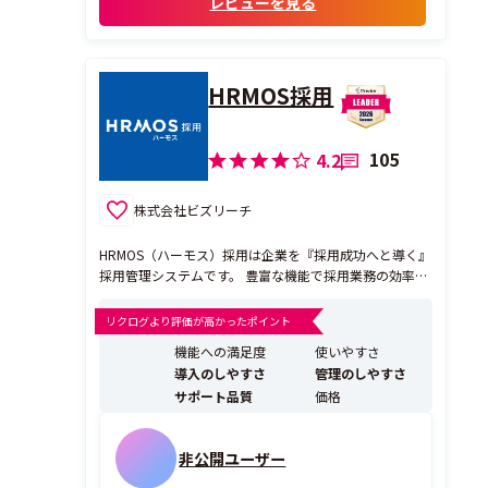
レビューを見る
設計となっている点
HRMOS採用
105
4.2
株式会社ビズリーチ
HRMOS（ハーモス）採用は企業を『採用成功へと導く』
採用管理システムです。 豊富な機能で採用業務の効率化
を実現し採用活動の全てをHRMOS1つで完結できます。
また企業の採用力の向上に寄与するツールとして、以下
リクログより評価が高かったポイント
の体験を提供します。 ①「見える」･･･採用活動の状況
機能への満足度
使いやすさ
をカンタンに可視化 ②「わかる」...
導入のしやすさ
管理のしやすさ
サポート品質
価格
非公開ユーザー