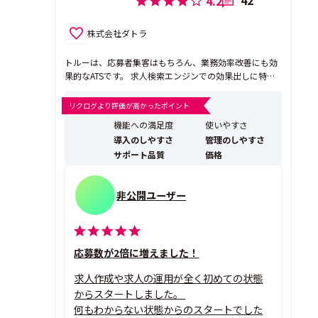
4.2
株式会社ダトラ
トルーは、応募者集客はもちろん、業務効率改善にも効
果的なATSです。 求人検索エンジンでの効果出しに特化
した機能や、さらに応募数を増やしたい場合にはGoogle
やSNSなどWEB広告での応募者獲得も可能。 採用管理面
リクログより評価が高かったポイント
では、他の求人媒体の応募者データを自動連携する機能
機能への満足度
使いやすさ
や、すでにお使いの顧客管理システムと...
導入のしやすさ
管理のしやすさ
サポート品質
価格
非公開ユーザー
応募数が2倍に増えました！
求人作成や求人の運用が全く初めての状態
からスタートしました。
何もわからない状態からのスタートでした