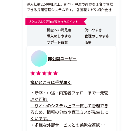
導入社数2,500社以上。新卒・中途の両方を１台で管理
できる採用管理システムです。 各就職ナビや紹介会社
（エージェント）、イベントなど、全ての応募経路から
のデータを一元管理し、直感的なユーザーインターフェ
リクログより評価が高かったポイント
ースにより、応募者への連絡や状況の分析、さらに応募
機能への満足度
使いやすさ
者への効果的な動機形成を図ることが可能です。採用を
導入のしやすさ
管理のしやすさ
成功に導...
サポート品質
価格
非公開ユーザー
痒いところに手が届く
・新卒・中途・内定者フォローまで一元管
理が可能
ひとつのシステム上で一貫して管理でき
るため、情報の分散や管理ミスが発生しに
くいです。
・多様な外部サービスとの柔軟な連携