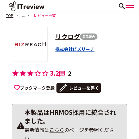
TOP
...
レビュー一覧
リクログ
製品統合
株式会社ビズリーチ
3.2
2
ブックマーク登録
レビューを書く
本製品はHRMOS採用に統合され
ました。
最新情報は
こちら
のページを参照くださ
い。