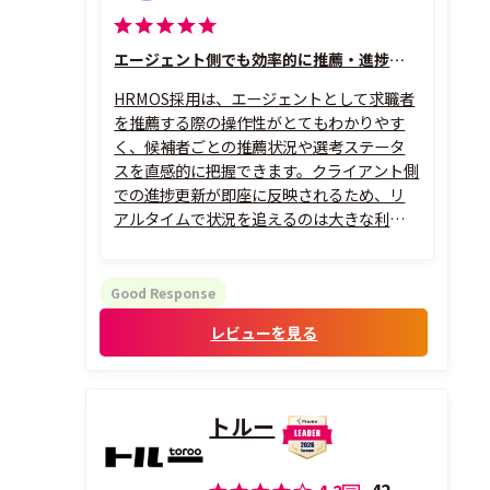
エージェント側でも効率的に推薦・進捗確認が可能
HRMOS採用は、エージェントとして求職者
を推薦する際の操作性がとてもわかりやす
く、候補者ごとの推薦状況や選考ステータ
スを直感的に把握できます。クライアント側
での進捗更新が即座に反映されるため、リ
アルタイムで状況を追えるのは大きな利点
です。特に複数企業への推薦を同時並行で行
う場合でも、案件ごとに整理された管理画
面でヌケモレなく対応できる点に助けられ
Good Response
ています。また、求職者情報の入力や資料ア
レビューを見る
ップ...
トルー
42