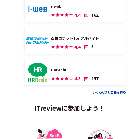
i-web
162
4.4
面接コボット for アルバイト
5
4.4
HRBrain
257
4.3
すべての類似製品を見る
ITreviewに参加しよう！