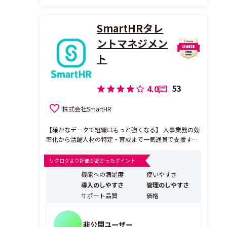
SmartHRタレ
ントマネジメン
ト
53
4.0
株式会社SmartHR
【確かなデータで組織はもっと強くなる】 人事業務の効
率化から活躍人材の特定・育成まで一気通貫で支援する
タレントマネジメントシステムです。従業員にも負担が
なく、心地よく使える設計で、意思決定に必要となる最
リクログより評価が高かったポイント
新で正確な従業員データを手間なく収集。成果を実感で
機能への満足度
使いやすさ
きるタレントマネジメントを実現します。
導入のしやすさ
管理のしやすさ
サポート品質
価格
非公開ユーザー