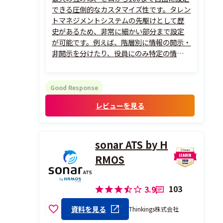
できる圧倒的なカスタマイズ性です。タレン
トマネジメントシステムの先駆けとして歴
史があるため、非常に細かい部分まで設定
が可能です。例えば、階層別に情報の開示・
非開示を分けたり、役員にのみ特定の情報を
公開するといった権限制御が柔軟に行えま
す。また、承認フローの構築においても、
「本人入力→上長承認→再度本人へ戻す」
Good Response
といった複雑な経路をシステム上で再現で
レビューを見る
きる...
sonar ATS by H
RMOS
103
3.9
資料を見る
Thinkings株式会社