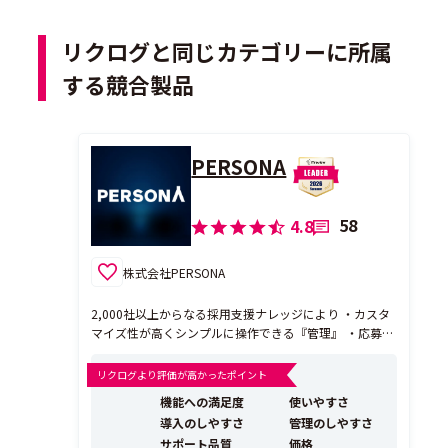
リクログと同じカテゴリーに所属
する競合製品
PERSONA
58
4.8
株式会社PERSONA
2,000社以上からなる採用支援ナレッジにより ・カスタ
マイズ性が高くシンプルに操作できる『管理』 ・応募書
類からアセスメントを行う独自AIモデルによる『提案』
によって『効率化』と『採用品質向上』を実現する次世
リクログより評価が高かったポイント
代型採用管理システム ※現在TVCM放映キャンペーン実
機能への満足度
使いやすさ
施中です。 -----------...
導入のしやすさ
管理のしやすさ
サポート品質
価格