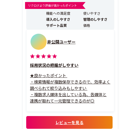
5.5％と多くの企業に長くご利用いただいております。
リクログより評価が高かったポイント
■こんなお困りごとはありませんか？ 「応募が多くて確
機能への満足度
使いやすさ
認や情報集約だけで一日が終わってしまう」...
導入のしやすさ
管理のしやすさ
サポート品質
価格
非公開ユーザー
採用状況の把握がしやすい
★良かったポイント
・検索情報が複数保存できるので、効率よく
調べられて絞り込みもしやすい
・複数求人媒体を出している為、各媒体と
連携が取れて一元管理できるのが◎
レビューを見る