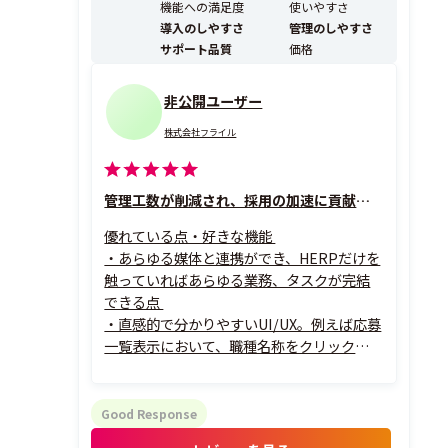
機能への満足度
使いやすさ
参画できる状態の実現をサポートします。 ...
導入のしやすさ
管理のしやすさ
サポート品質
価格
非公開ユーザー
株式会社フライル
管理工数が削減され、採用の加速に貢献してくれています
優れている点・好きな機能
・あらゆる媒体と連携ができ、HERPだけを
触っていればあらゆる業務、タスクが完結
できる点
・直感的で分かりやすいUI/UX。例えば応募
一覧表示において、職種名称をクリックする
と自動で絞り込まれる点
・応募者メール、エージェントメールのタ
ブが分かれている、プライベートタブがあ
Good Response
る、と痒いところに手が届くような仕様、