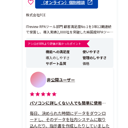
（オンライン）個別相談
株式会社FCE
ITreview RPAツール部門 顧客満足度No.1を3年12期連続
で受賞し、導入実績2,000社を突破した純国産RPAツー
ル『ロボパットDX』です。プログラミング知識が一切不
要で、現場の事務職が自らロボットを作成し、日々の業
アシロボRPAより評価が高かったポイント
務効率化を実現できる直感的な操作性が特徴です。 他社
機能への満足度
使いやすさ
ツールと比較した際の最大の強みは...
導入のしやすさ
管理のしやすさ
サポート品質
価格
非公開ユーザー
パソコンに詳しくない人でも簡単に使用できます
毎日、決められた時間にデータをダウンロ
ードし、そのデータを社内システムに取り
込んだり、指示書を作成したりしていました