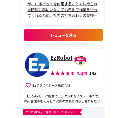
が、ロボパットを使用することで決められ
た時間に席にいなくても自動で作業を行っ
てくれるため、社内の打ち合わせの調整も
しやすくなり、繰り返し作業もなくなったた
め他の業務ができるようになり、大変助かっ
ています。作成に関しても難しい操作がな
レビューを見る
く、直感的に作れる仕組みなので、パソコン
に詳し...
EzRobot
142
4.5
Ezテクノロジーズ株式会社
「EzRobot」は“劇的にカンタン!!”なRPAツールです。
Web会議等を利用して実際の業務と照らし合わせながら
スタッフと一緒にロボット作成ができるので、RPAに対
する知識が全くない状態でも、初月から効果を体感する
アシロボRPAより評価が高かったポイント
ことができます。 PC上で動作するものであれば、ほぼ