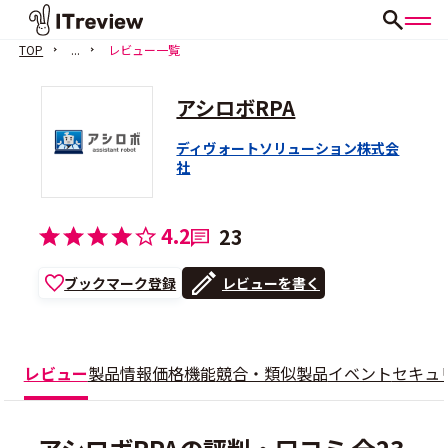
TOP
...
レビュー一覧
アシロボRPA
ディヴォートソリューション株式会
社
4.2
23
ブックマーク登録
レビューを書く
レビュー
製品情報
価格
機能
競合・類似製品
イベント
セキュ