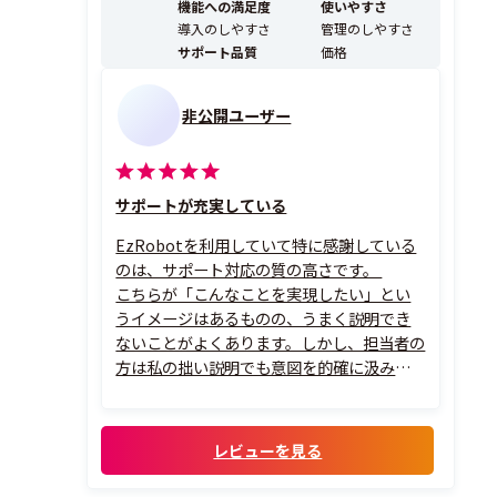
機能への満足度
使いやすさ
全てのアプリケーションソフトやブラウ...
導入のしやすさ
管理のしやすさ
サポート品質
価格
非公開ユーザー
サポートが充実している
EzRobotを利用していて特に感謝している
のは、サポート対応の質の高さです。
こちらが「こんなことを実現したい」とい
うイメージはあるものの、うまく説明でき
ないことがよくあります。しかし、担当者の
方は私の拙い説明でも意図を的確に汲み取
ってくださり、「こういうことですよね」と
こちらの考えを整理しながら理解してくだ
さいます。そのうえで、具体的な解決策まで
レビューを見る
しっかり提示していただけるので、とても
安...