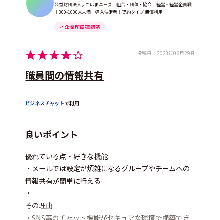
公益財団法人よこはまユース｜組合・団体・協会｜経営・経営企画職
｜300-1000人未満｜導入決定者｜契約タイプ 無償利用
企業所属 確認済
投稿日：
2023年06月29日
職員間の情報共有
ビジネスチャット
で利用
良いポイント
優れている点・好きな機能
・メールでは設定が煩雑になるグループやチームへの
情報共有が簡単に行える
・
その理由
・SNS等のチャット機能がセキュアな環境で構築でき