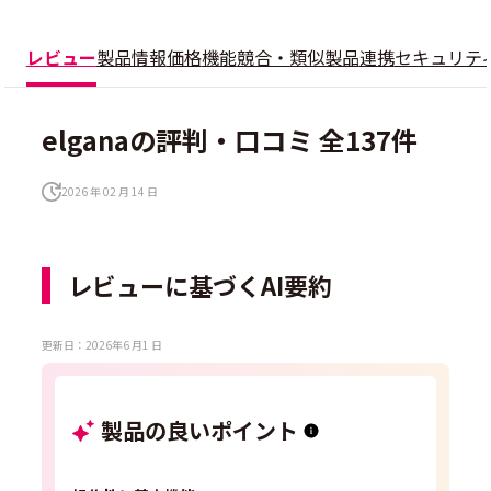
レビュー
製品情報
価格
機能
競合・類似製品
連携
セキュリテ
elganaの評判・口コミ 全137件
2026 年 02 月 14 日
レビューに基づくAI要約
更新日：2026年6 月1 日
製品の良いポイント