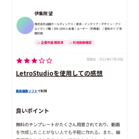
伊集院 望
株式会社迫田ホールディングス｜家具・インテリア｜デザイン・クリ
エイティブ職｜300-1000人未満｜ユーザー（利用者）｜契約タイプ 有
償利用
企業所属 確認済
利用画像確認
投稿日：
2021年07月26日
LetroStudioを使用しての感想
動画編集ソフト
で利用
良いポイント
無料のテンプレートがたくさん用意されており、動画
を作成したことがない人でも手軽に作れる。また、編