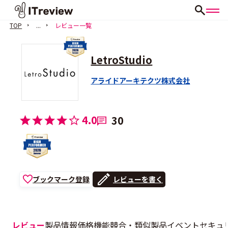
TOP
...
レビュー一覧
LetroStudio
アライドアーキテクツ株式会社
4.0
30
ブックマーク登録
レビューを書く
レビュー
製品情報
価格
機能
競合・類似製品
イベント
セキュ