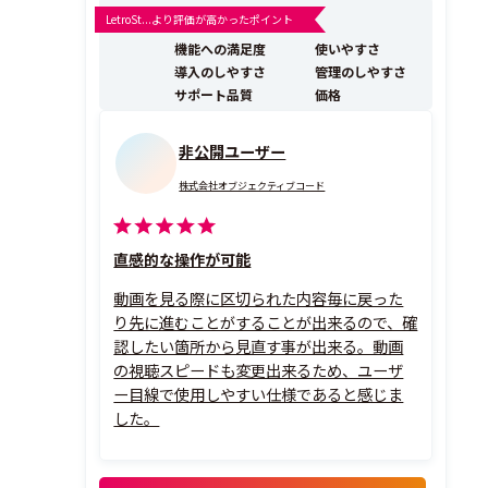
型ツールです。「簡単に」「短時間で」「高品質ナレー
LetroSt...より評価が高かったポイント
ション付き」に資料を動画化できるため、営業資料やマ
機能への満足度
使いやすさ
ニュアルの伝わりやすさが格段にアップ。 ...
導入のしやすさ
管理のしやすさ
サポート品質
価格
非公開ユーザー
株式会社オブジェクティブコード
直感的な操作が可能
動画を見る際に区切られた内容毎に戻った
り先に進むことがすることが出来るので、確
認したい箇所から見直す事が出来る。動画
の視聴スピードも変更出来るため、ユーザ
ー目線で使用しやすい仕様であると感じま
した。