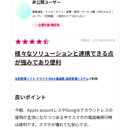
非公開ユーザー
情報通信・インターネット｜営業・販売・サービス職｜1000人以上｜
ユーザー（利用者）｜契約タイプ 分からない
企業所属 確認済
投稿日：
2025年02月14日
様々なソリューションと連携できる点
が強みであり便利
名刺管理ソフト
,
クラウド/Web電話帳
,
座席管理システム
で利用
良いポイント
今般、Apple acountレスやGoogleアカウントレスの
運用が主流になりつつある中でスマホの電話帳移行時
は便利です。スマホが壊れても安心です。