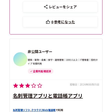
レビューをシェア
0
参考になった
非公開ユーザー
建築・鉱物・金属｜保守・運用管理｜1000人以上｜IT管理者｜契約タ
イプ 有償利用
企業所属 確認済
投稿日：
2026年08月05日
名刺管理アプリと電話帳アプリ
名刺管理ソフト
,
クラウド/Web電話帳
で利用