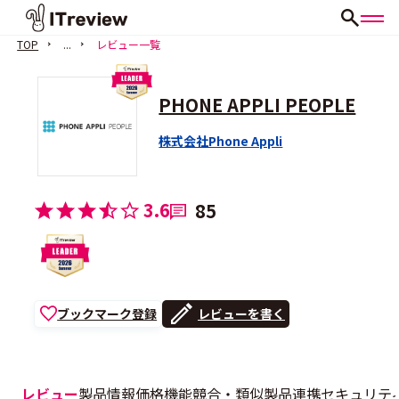
TOP
...
レビュー一覧
PHONE APPLI PEOPLE
株式会社Phone Appli
3.6
85
ブックマーク登録
レビューを書く
レビュー
製品情報
価格
機能
競合・類似製品
連携
セキュリテ