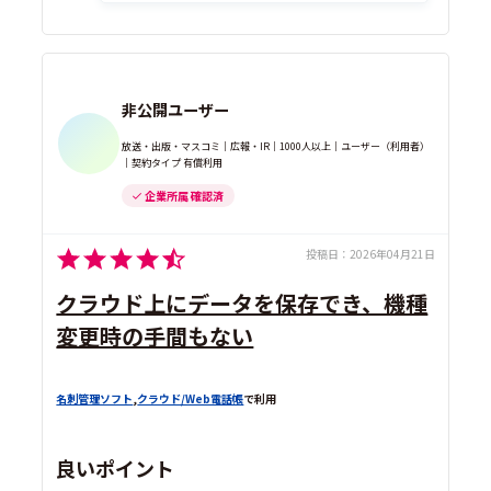
非公開ユーザー
放送・出版・マスコミ｜広報・IR｜1000人以上｜ユーザー（利用者）
｜契約タイプ 有償利用
企業所属 確認済
投稿日：
2026年04月21日
クラウド上にデータを保存でき、機種
変更時の手間もない
名刺管理ソフト
,
クラウド/Web電話帳
で利用
良いポイント