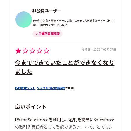
非公開ユーザー
その他｜営業・販売・サービス職｜100-300人未満｜ユーザー（利用
者）｜契約タイプ 分からない
企業所属 確認済
投稿日：
2026年05月07日
今までできていたことができなくなり
ました
名刺管理ソフト
,
クラウド/Web電話帳
で利用
良いポイント
PA for Salesforceを利用し、名刺を簡単にSalesforce
の取引先責任者として登録できるツールで、とてもシ