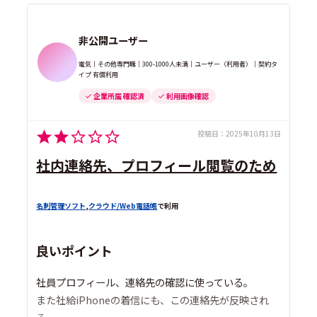
非公開ユーザー
電気｜その他専門職｜300-1000人未満｜ユーザー（利用者）｜契約タ
イプ 有償利用
企業所属 確認済
利用画像確認
投稿日：
2025年10月13日
社内連絡先、プロフィール閲覧のため
名刺管理ソフト
,
クラウド/Web電話帳
で利用
良いポイント
社員プロフィール、連絡先の確認に使っている。
また社給iPhoneの着信にも、この連絡先が反映され