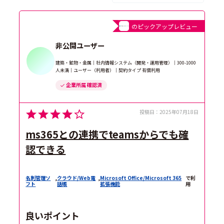
のピックアップレビュー
非公開ユーザー
建築・鉱物・金属｜社内情報システム（開発・運用管理）｜300-1000
人未満｜ユーザー（利用者）｜契約タイプ 有償利用
企業所属 確認済
投稿日：
2025年07月18日
ms365との連携でteamsからでも確
認できる
名刺管理ソ
,
クラウド/Web電
,
Microsoft Office/Microsoft 365
で利
フト
話帳
拡張機能
用
良いポイント