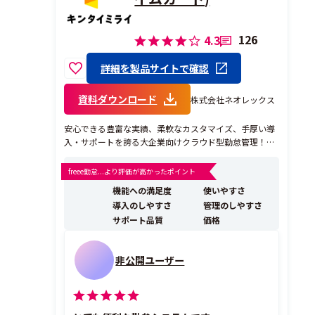
126
4.3
詳細を製品サイトで確認
資料ダウンロード
株式会社ネオレックス
安心できる豊富な実績、柔軟なカスタマイズ、手厚い導
入・サポートを誇る大企業向けクラウド型勤怠管理！
【特徴1：安心できる豊富な実績】 西武グループ様、ヤ
マト運輸様、王将フードサービス様、ハローズ様など、
freee勤怠...より評価が高かったポイント
さまざまな大手企業でご採用いただいています。 また、I
機能への満足度
使いやすさ
Treview Grid Award 202...
導入のしやすさ
管理のしやすさ
サポート品質
価格
非公開ユーザー