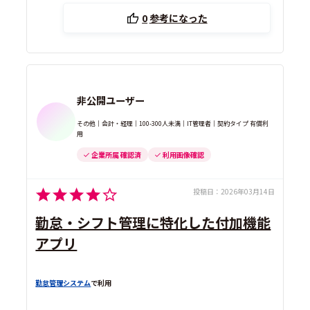
0
参考になった
非公開ユーザー
その他｜会計・経理｜100-300人未満｜IT管理者｜契約タイプ 有償利
用
企業所属 確認済
利用画像確認
投稿日：
2026年03月14日
勤怠・シフト管理に特化した付加機能
アプリ
勤怠管理システム
で利用