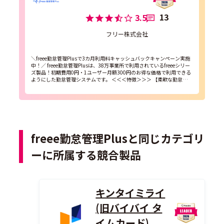
13
3.5
フリー株式会社
＼freee勤怠管理Plusで3カ月利用料キャッシュバックキャンペーン実施
中！／ freee勤怠管理Plusは、38万事業所で利用されているfreeeシリー
ズ製品！初期費用0円・1ユーザー月額300円のお得な価格で利用できる
ようにした勤怠管理システムです。 ＜＜＜特徴＞＞＞ 【柔軟な勤怠管
理】 勤怠、...
freee勤怠管理Plusと同じカテゴリ
ーに所属する競合製品
キンタイミライ
(旧バイバイ タ
イムカード)