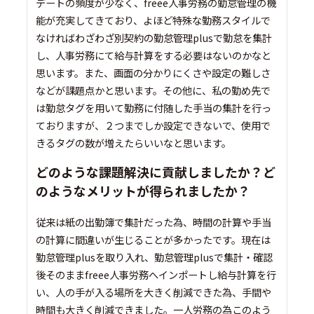
デートの頻度が少なく、freee人事労務の勤怠管理の機
能が充実してきており、よほど特殊な勤務スタイルで
なければわざわざ別契約の勤怠管理plusで勤怠を集計
し、人事労務にて給与計算をする必要はないのかなと
思います。また、画面の分かりにくさや設定の難しさ
などが課題点かと思います。その他に、私の勤め先で
は勤怠タグを用いて勤務に付随した手当の集計を行っ
ておりますが、２つまでしか設定できないで、使用で
きるタグの数が増えたらいいなと思います。
どのような課題解決に貢献しましたか？ど
のようなメリットが得られましたか？
従来は紙の出勤簿で集計だった為、時間の計算や手当
の計算に間違いが生じることが多かったです。現在は
勤怠管理plusを取り入れ、勤怠管理plusで集計・確認
後そのままfreee人事労務へインポートし給与計算を行
い、人の手が入る場所を大きく削減できた為、手間や
時間も大きく削減できました。一人労務の為このよう