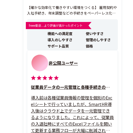
【確かな効率化で働きやすい環境をつくる】 雇用契約や
入社手続き、年末調整などの手続きをペーパーレス化
し、あらゆる労務業務をミスなく、カンタンに。従業員
にも負担がなく、心地よく使える設計で、誰もが働きや
freee勤怠...より評価が高かったポイント
すい環境づくりを後押しします。また、業務を通じて蓄
機能への満足度
使いやすさ
積された従業員データを人的資本経営やタレントマネジ
導入のしやすさ
管理のしやすさ
メントにも活...
サポート品質
価格
非公開ユーザー
従業員データの一元管理と各種手続きの簡略化が何よりの強み
導入前は各種従業員情報の管理を個別のExc
elシートで行っていましたが、SmartHR導
入後はクラウド上でデータを一元管理でき
るようになりました。これによって、従業員
の入退社時にすべてのExcelファイルを開い
て更新する業務フローが大幅に削減されま