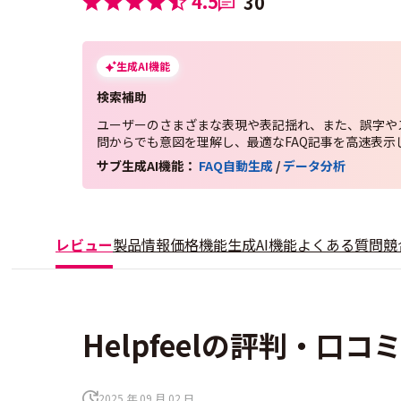
4.5
30
生成AI機能
検索補助
ユーザーのさまざまな表現や表記揺れ、また、誤字や
問からでも意図を理解し、最適なFAQ記事を高速表示
サブ生成AI機能：
FAQ自動生成
/
データ分析
レビュー
製品情報
価格
機能
生成AI機能
よくある質問
競
Helpfeelの評判・口コミ
2025 年 09 月 02 日