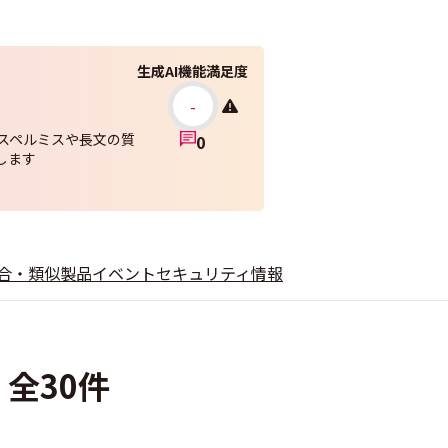
生成AI機能満足度
-
スペルミスや長文の質
0
します
合・類似製品
イベント
セキュリティ情報
 全30件