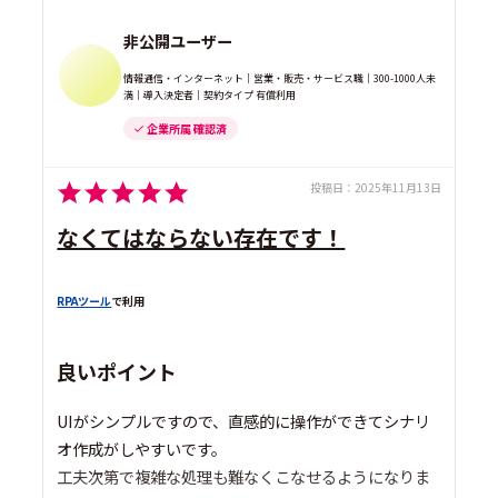
非公開ユーザー
情報通信・インターネット｜営業・販売・サービス職｜300-1000人未
満｜導入決定者｜契約タイプ 有償利用
企業所属 確認済
投稿日：
2025年11月13日
なくてはならない存在です！
RPAツール
で利用
良いポイント
UIがシンプルですので、直感的に操作ができてシナリ
オ作成がしやすいです。
工夫次第で複雑な処理も難なくこなせるようになりま