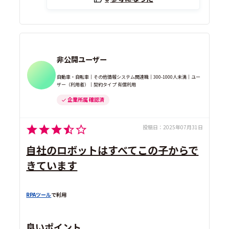
非公開ユーザー
自動車・自転車｜その他情報システム関連職｜300-1000人未満｜ユー
ザー（利用者）｜契約タイプ 有償利用
企業所属 確認済
投稿日：
2025年07月31日
自社のロボットはすべてこの子からで
きています
RPAツール
で利用
良いポイント