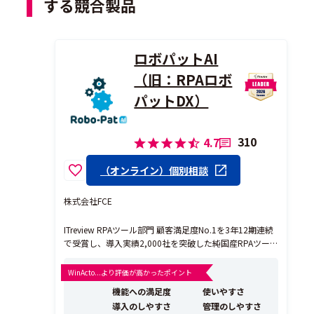
する競合製品
ロボパットAI
（旧：RPAロボ
パットDX）
310
4.7
（オンライン）個別相談
株式会社FCE
ITreview RPAツール部門 顧客満足度No.1を3年12期連続
で受賞し、導入実績2,000社を突破した純国産RPAツー
ル『ロボパットDX』です。プログラミング知識が一切不
要で、現場の事務職が自らロボットを作成し、日々の業
WinActo...より評価が高かったポイント
務効率化を実現できる直感的な操作性が特徴です。 他社
機能への満足度
使いやすさ
ツールと比較した際の最大の強みは...
導入のしやすさ
管理のしやすさ