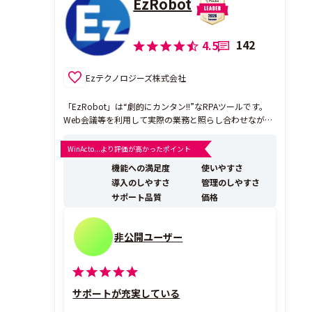
EzRobot
142
4.5
Ezテクノロジーズ株式会社
「EzRobot」は“劇的にカンタン!!”なRPAツールです。
Web会議等を利用して実際の業務と照らし合わせながら
スタッフと一緒にロボット作成ができるので、RPAに対
する知識が全くない状態でも、初月から効果を体感する
WinActo...より評価が高かったポイント
ことができます。 PC上で動作するものであれば、ほぼ
機能への満足度
使いやすさ
全てのアプリケーションソフトやブラウ...
導入のしやすさ
管理のしやすさ
サポート品質
価格
非公開ユーザー
サポートが充実している