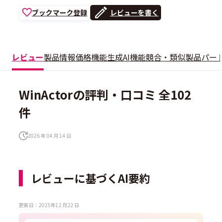
ブックマーク登録
レビューを書く
レビュー
製品情報
価格
機能
生成AI機能
競合・類似製品
パー
WinActorの評判・口コミ 全102
件
2026 年 04 月 14 日
レビューに基づくAI要約
更新日：2025年12 月22 日