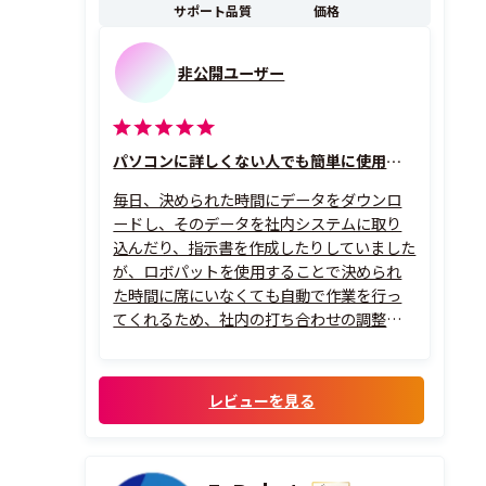
サポート品質
価格
非公開ユーザー
パソコンに詳しくない人でも簡単に使用できます
毎日、決められた時間にデータをダウンロ
ードし、そのデータを社内システムに取り
込んだり、指示書を作成したりしていました
が、ロボパットを使用することで決められ
た時間に席にいなくても自動で作業を行っ
てくれるため、社内の打ち合わせの調整も
しやすくなり、繰り返し作業もなくなったた
め他の業務ができるようになり、大変助かっ
ています。作成に関しても難しい操作がな
レビューを見る
く、直感的に作れる仕組みなので、パソコン
に詳し...