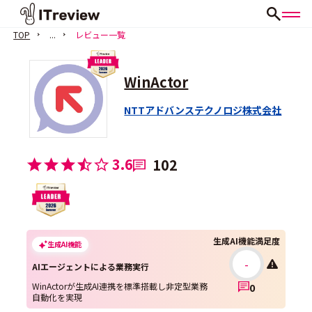
TOP
...
レビュー一覧
WinActor
NTTアドバンステクノロジ株式会社
3.6
102
生成AI機能満足度
生成AI機能
-
AIエージェントによる業務実行
WinActorが生成AI連携を標準搭載し非定型業務
0
自動化を実現