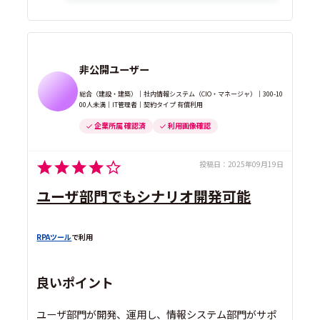
非公開ユーザー
総合（建設・建築）｜社内情報システム（CIO・マネージャ）｜300-10
00人未満｜IT管理者｜契約タイプ 有償利用
企業所属 確認済
利用画像確認
投稿日：
2025年09月19日
ユーザ部門でもシナリオ開発可能
RPAツール
で利用
良いポイント
ユーザ部門が開発、運用し、情報システム部門がサポ