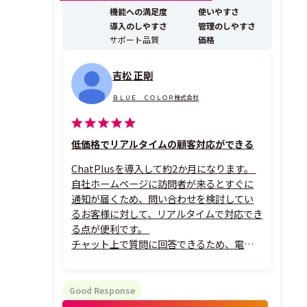
内ポータルサイト、TeamsやLINEなどに簡単に埋め込む
機能への満足度
使いやすさ
ことができ、カスタマーサポート、社...
導入のしやすさ
管理のしやすさ
サポート品質
価格
吉松 正剛
ＢＬＵＥ ＣＯＬＯＲ株式会社
低価格でリアルタイムの顧客対応ができる
ChatPlusを導入して約2か月になります。
自社ホームページに訪問者が来るとすぐに
通知が届くため、問い合わせを検討してい
るお客様に対して、リアルタイムで対応でき
る点が便利です。
チャット上で質問に回答できるため、電話
対応の負担を減らすことができ、聞き間違い
や説明内容の行き違いも防ぎやすくなりま
した。
Good Response
管理画面も比較的分かりやすく、導入後す