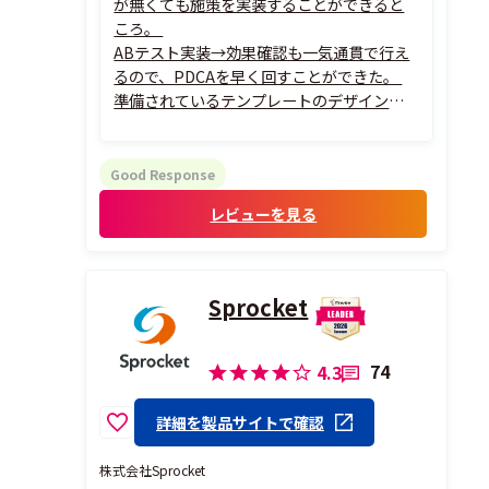
が無くても施策を実装することができると
ころ。
ABテスト実装→効果確認も一気通貫で行え
るので、PDCAを早く回すことができた。
準備されているテンプレートのデザイン性
も高く、そのまま使ってもサイトの品質を
落とさない。
また、サポートも手厚く、質問のみならず
Good Response
活用に向けたアドバイスもいただけた。
レビューを見る
Sprocket
74
4.3
詳細を製品サイトで確認
株式会社Sprocket