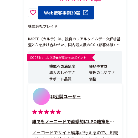
Web接客事例20選
株式会社プレイド
KARTE（カルテ）は、独自のリアルタイムデータ解析基
盤とAIを掛け合わせた、国内最大級のCX（顧客体験）プ
ラットフォームです。貴社のビジネスに最適な形でカス
タマーデータ活用を支援し、戦略策定から実行、そして
CODE Ma...より評価が高かったポイント
事業変革にいたるまで、確かな実績を持つプロフェッシ
機能への満足度
使いやすさ
ョナルが事業成長に伴走します。 1. リアルタイム...
導入のしやすさ
管理のしやすさ
サポート品質
価格
非公開ユーザー
誰でもノーコードで直感的にLPO施策を実装できる
ノーコードでサイト編集が行えるので、知識