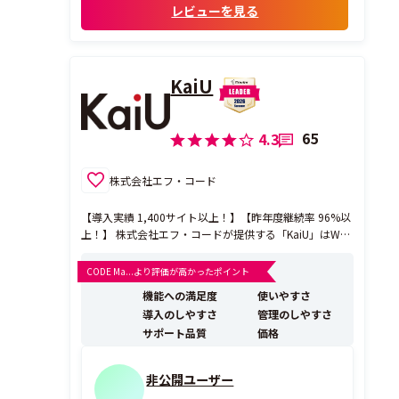
レビューを見る
ぐに運用を始めることができました。ホー
ムペー...
KaiU
65
4.3
株式会社エフ・コード
【導入実績 1,400サイト以上！】【昨年度継続率 96%以
上！】 株式会社エフ・コードが提供する「KaiU」はWeb
接客・離脱防止ツールです。 お客さま一人ひとりに合わ
せた最適なタイミングでポップアップバナーを表示し、
CODE Ma...より評価が高かったポイント
サイト回遊率とコンバージョン率を飛躍的に向上させる
機能への満足度
使いやすさ
ツールです。 一般的にサイトへ訪問...
導入のしやすさ
管理のしやすさ
サポート品質
価格
非公開ユーザー