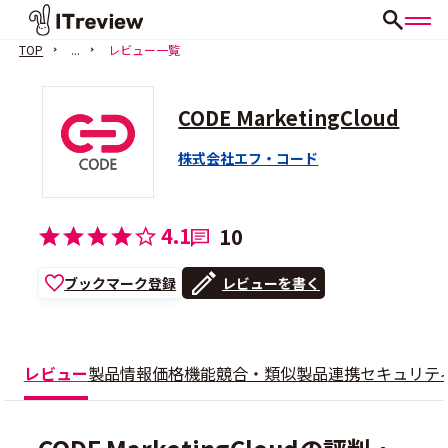
TOP
...
レビュー一覧
CODE MarketingCloud
株式会社エフ・コード
4.1
10
ブックマーク登録
レビューを書く
レビュー
製品情報
価格
機能
競合・類似製品
連携
セキュリテ