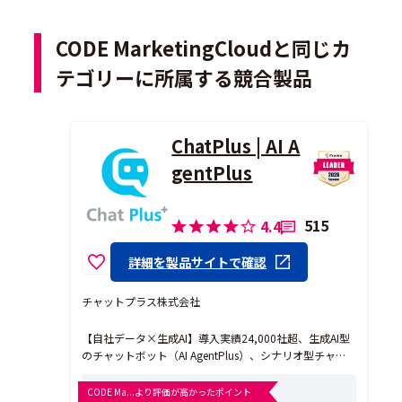
CODE MarketingCloudと同じカ
テゴリーに所属する競合製品
ChatPlus | AI A
gentPlus
515
4.4
詳細を製品サイトで確認
チャットプラス株式会社
【自社データ×生成AI】導入実績24,000社超、生成AI型
のチャットボット（AI AgentPlus）、シナリオ型チャッ
トボット、有人チャットなどあらゆる設定が可能な高性
能なチャットシステムです。ホームページやアプリ、社
CODE Ma...より評価が高かったポイント