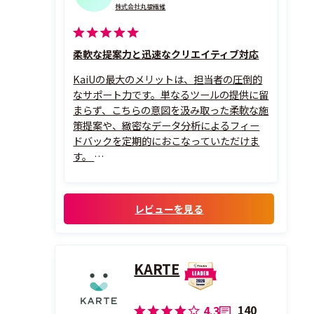
株式会社丸福繊維
柔軟な提案力と迅速なクリエイティブ対応
KaiUの最大のメリットは、担当者の圧倒的
なサポート力です。単なるツールの提供に留
まらず、こちらの意図を汲み取った柔軟な施
策提案や、緻密なデータ分析によるフィー
ドバックを定期的におこなっていただけま
す。
「こんなことできますか？」といった抽象
的な相談に対しても、丁寧な事例共有を通
じて具体策へ落とし込んでいただけるた
レビューを見る
め、非常に信頼を置いています。ポップアッ
プ画像の反映など、実務面での対応も迅...
KARTE
140
4.3