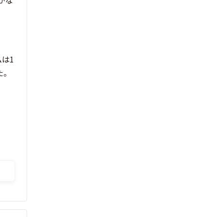
がな
は1
た。