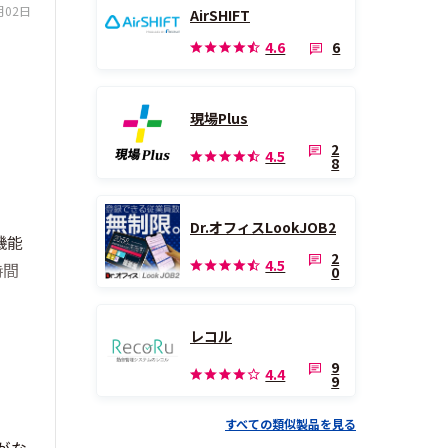
月02日
AirSHIFT
6
4.6
現場Plus
2
4.5
8
Dr.オフィスLookJOB2
機能
2
4.5
時間
0
レコル
9
4.4
9
すべての類似製品を見る