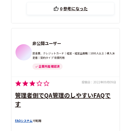
0
参考になった
非公開ユーザー
貸金業、クレジットカード｜経営・経営企画職｜1000人以上｜導入決
定者｜契約タイプ 有償利用
企業所属 確認済
投稿日：
2022年09月09日
管理者側でQA管理のしやすいFAQで
す
FAQシステム
で利用