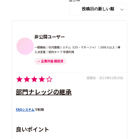
非公開ユーザー
一般機械｜社内情報システム（CIO・マネージャ）｜1000人以上｜導
入決定者｜契約タイプ 有償利用
企業所属 確認済
投稿日：
2023年02月18日
部門ナレッジの継承
FAQシステム
で利用
良いポイント