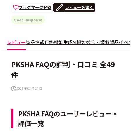
ブックマーク登録
レビューを書く
Good Response
レビュー
製品情報
価格
機能
生成AI機能
競合・類似製品
イベ
PKSHA FAQの評判・口コミ 全49
件
2025 年 01 月 14 日
PKSHA FAQのユーザーレビュー・
評価一覧