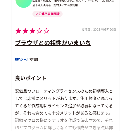
医薬品・化粧品｜社内情報システム（CIO・マネージャ）｜20-50人未
満｜導入決定者｜契約タイプ 有償利用
企業所属 確認済
投稿日：
2024年05月20日
ブラウザとの相性がいまいち
RPAツール
で利用
良いポイント
安価且つフローティングライセンスのため初期導入と
しては非常にメリットがあります。使用頻度が高まっ
てくると作成用にライセンス追加が必要になってくる
が、それも含めても十分メリットがあると感じます。
記録マクロの様にシナリオを作成で決ますので、それ
ほどプログラムに詳しくなくても作成ができる点は非