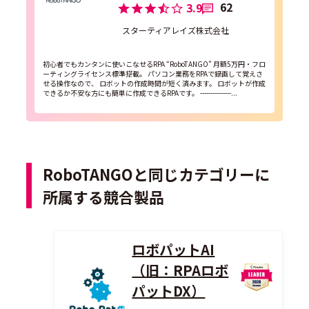
62
3.9
スターティアレイズ株式会社
初心者でもカンタンに使いこなせるRPA “RoboTANGO” 月額5万円・フロ
ーティングライセンス標準搭載。 パソコン業務をRPAで録画して覚えさ
せる操作なので、 ロボットの作成時間が短く済みます。 ロボットが作成
できるか不安な方にも簡単に作成できるRPAです。 ---------------...
RoboTANGOと同じカテゴリーに
所属する競合製品
ロボパットAI
（旧：RPAロボ
パットDX）