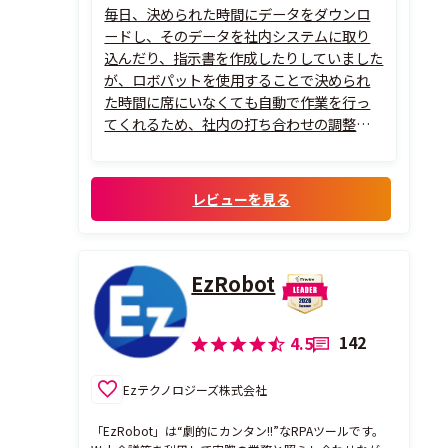
毎日、決められた時間にデータをダウンロ
ードし、そのデータを社内システムに取り
込んだり、指示書を作成したりしていました
が、ロボパットを使用することで決められ
た時間に席にいなくても自動で作業を行っ
てくれるため、社内の打ち合わせの調整も
しやすくなり、繰り返し作業もなくなったた
め他の業務ができるようになり、大変助かっ
ています。作成に関しても難しい操作がな
レビューを見る
く、直感的に作れる仕組みなので、パソコン
に詳し...
EzRobot
142
4.5
Ezテクノロジーズ株式会社
「EzRobot」は“劇的にカンタン!!”なRPAツールです。