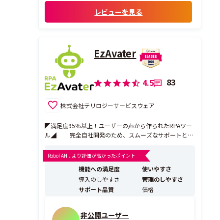
さいます。そのうえで、具体的な解決策まで
レビューを見る
しっかり提示していただけるので、とても
安...
EzAvater
83
4.5
株式会社テリロジーサービスウェア
◤満足度95％以上！ユーザーの声から作られたRPAツー
ル◢ 完全自社開発のため、スムーズなサポートとお
客様の声を取り入れたバージョンアップが特徴。 ITの知
識が無くても自社でロボットを作り、運用したいという
RoboTAN...より評価が高かったポイント
方のために開発されたRPAツールです。 充実したハンズ
機能への満足度
使いやすさ
オントレーニングやサポートサイトで自社運用を...
導入のしやすさ
管理のしやすさ
サポート品質
価格
非公開ユーザー