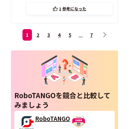
1
参考になった
1
2
3
4
5
7
RoboTANGOを競合と比較して
みましょう
RoboTANGO