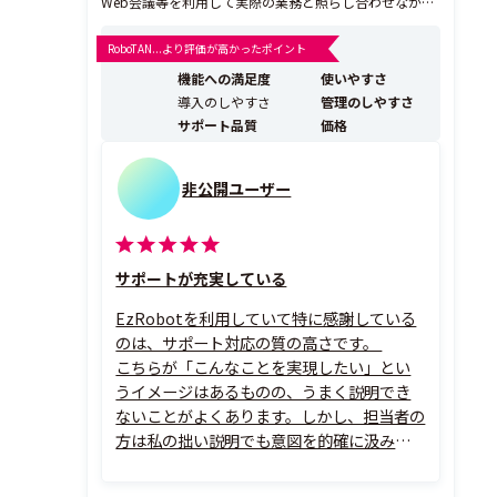
Web会議等を利用して実際の業務と照らし合わせながら
スタッフと一緒にロボット作成ができるので、RPAに対
する知識が全くない状態でも、初月から効果を体感する
RoboTAN...より評価が高かったポイント
ことができます。 PC上で動作するものであれば、ほぼ
機能への満足度
使いやすさ
全てのアプリケーションソフトやブラウ...
導入のしやすさ
管理のしやすさ
サポート品質
価格
非公開ユーザー
サポートが充実している
EzRobotを利用していて特に感謝している
のは、サポート対応の質の高さです。
こちらが「こんなことを実現したい」とい
うイメージはあるものの、うまく説明でき
ないことがよくあります。しかし、担当者の
方は私の拙い説明でも意図を的確に汲み取
ってくださり、「こういうことですよね」と
こちらの考えを整理しながら理解してくだ