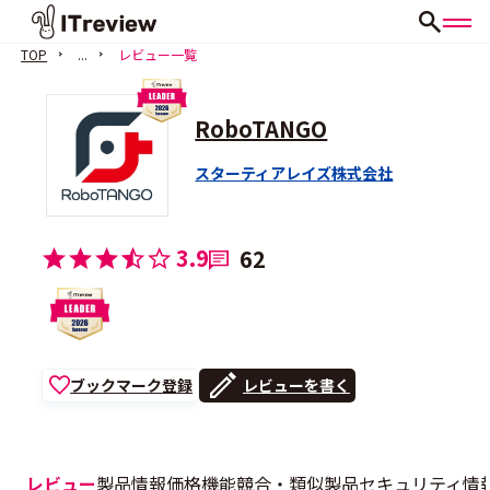
TOP
...
レビュー一覧
RoboTANGO
スターティアレイズ株式会社
3.9
62
ブックマーク登録
レビューを書く
レビュー
製品情報
価格
機能
競合・類似製品
セキュリティ情