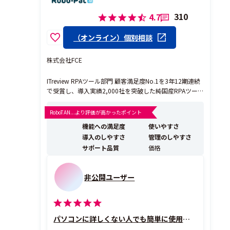
310
4.7
（オンライン）個別相談
株式会社FCE
ITreview RPAツール部門 顧客満足度No.1を3年12期連続
で受賞し、導入実績2,000社を突破した純国産RPAツー
ル『ロボパットDX』です。プログラミング知識が一切不
要で、現場の事務職が自らロボットを作成し、日々の業
RoboTAN...より評価が高かったポイント
務効率化を実現できる直感的な操作性が特徴です。 他社
機能への満足度
使いやすさ
ツールと比較した際の最大の強みは...
導入のしやすさ
管理のしやすさ
サポート品質
価格
非公開ユーザー
パソコンに詳しくない人でも簡単に使用できます