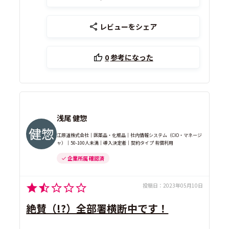
レビューをシェア
0
参考になった
浅尾 健惣
江原道株式会社｜医薬品・化粧品｜社内情報システム（CIO・マネージ
ャ）｜50-100人未満｜導入決定者｜契約タイプ 有償利用
企業所属 確認済
投稿日：
2023年05月10日
絶賛（!?）全部署横断中です！