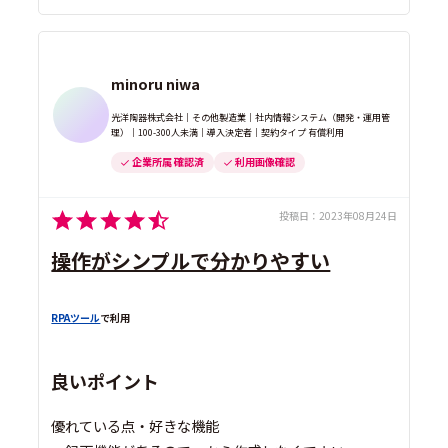
minoru niwa
光洋陶器株式会社｜その他製造業｜社内情報システム（開発・運用管
理）｜100-300人未満｜導入決定者｜契約タイプ 有償利用
企業所属 確認済
利用画像確認
投稿日：
2023年08月24日
操作がシンプルで分かりやすい
RPAツール
で利用
良いポイント
優れている点・好きな機能