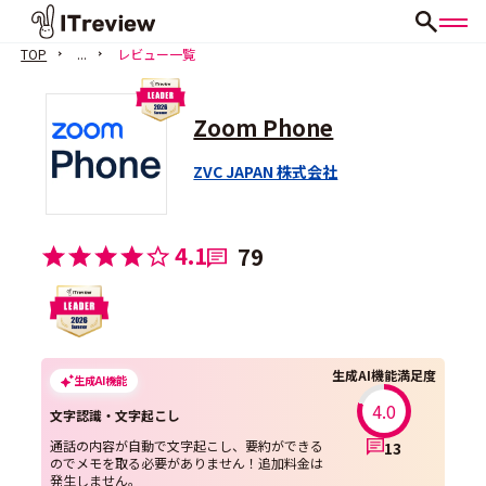
TOP
...
レビュー一覧
Zoom Phone
ZVC JAPAN 株式会社
4.1
79
生成AI機能満足度
生成AI機能
4.0
文字認識・文字起こし
通話の内容が自動で文字起こし、要約ができる
13
のでメモを取る必要がありません！追加料金は
発生しません。