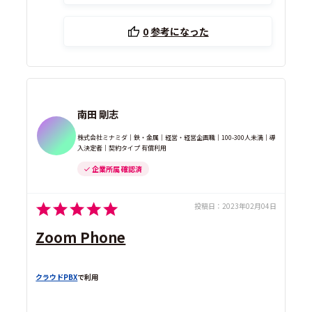
0
参考になった
南田 剛志
株式会社ミナミダ｜鉄・金属｜経営・経営企画職｜100-300人未満｜導
入決定者｜契約タイプ 有償利用
企業所属 確認済
投稿日：
2023年02月04日
Zoom Phone
クラウドPBX
で利用