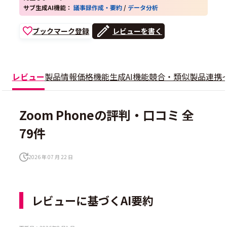
サブ生成AI機能：
議事録作成・要約
/
データ分析
ブックマーク登録
レビューを書く
レビュー
製品情報
価格
機能
生成AI機能
競合・類似製品
連携
Zoom Phoneの評判・口コミ 全
79件
2026 年 07 月 22 日
レビューに基づくAI要約