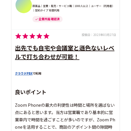
医薬品｜営業・販売・サービス職｜1000人以上｜ユーザー（利用者）
｜契約タイプ 有償利用
企業所属 確認済
投稿日：
2023年03月27日
出先でも自宅や会議室と遜色ないレベ
ルで打ち合わせが可能！
クラウドPBX
で利用
良いポイント
Zoom Phoneの最大の利便性は時間と場所を選ばない
点にあると思います。当方は営業職であり基本的に営
業車内で時間を過ごすことが多いのですが、Zoom Ph
oneを活用することで、商談のアポイント間の隙間時