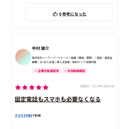
0
参考になった
中村 雄介
株式会社ソーラーパートナーズ｜設備（建設・建築）｜経営・経営企
画職｜20-50人未満｜導入決定者｜契約タイプ 有償利用
企業所属 確認済
利用画像確認
投稿日：
2023年12月22日
固定電話もスマホも必要なくなる
クラウドPBX
で利用