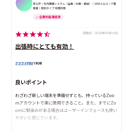
官公庁｜社内情報システム（企画・計画・調達）｜1000人以上｜IT管
理者｜契約タイプ 有償利用
企業所属 確認済
投稿日：
2026年04月14日
出張時にとても有効！
クラウドPBX
で利用
良いポイント
わざわざ新しい端末を準備せずとも、持っているZoo
mアカウントで楽に使用できること。また、すでにZo
omに馴染みがある場合はユーザーインフェースも使い
やすいと感じています。