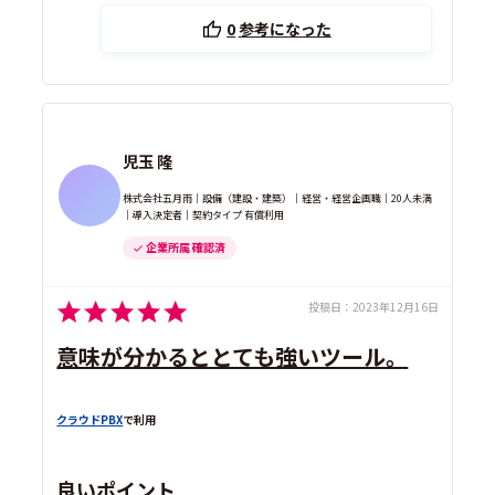
0
参考になった
児玉 隆
株式会社五月雨｜設備（建設・建築）｜経営・経営企画職｜20人未満
｜導入決定者｜契約タイプ 有償利用
企業所属 確認済
投稿日：
2023年12月16日
意味が分かるととても強いツール。
クラウドPBX
で利用
良いポイント