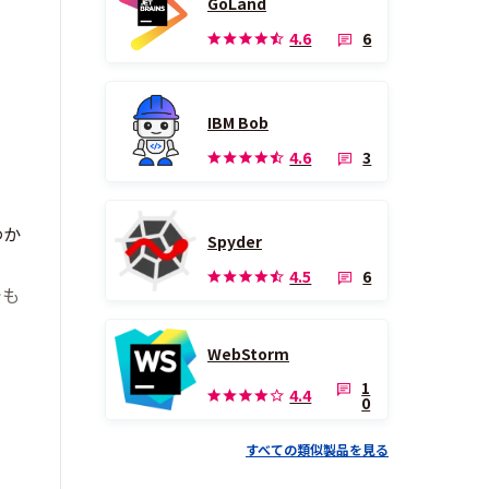
GoLand
6
4.6
IBM Bob
3
4.6
わか
Spyder
6
4.5
でも
WebStorm
1
4.4
0
すべての類似製品を見る