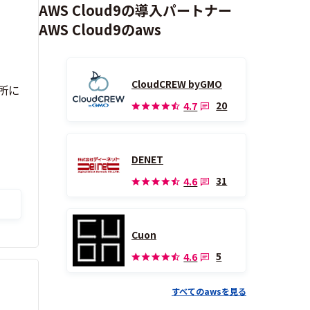
AWS Cloud9の導入パートナー
AWS Cloud9のaws
CloudCREW byGMO
所に
20
4.7
DENET
31
4.6
Cuon
5
4.6
すべてのawsを見る