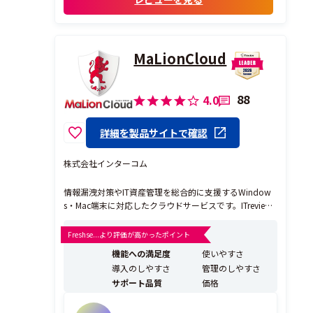
で時間軸に沿って確認できる
その理由
・従来はエクセルシートで管理していたが
不要になった
MaLionCloud
・...
88
4.0
詳細を製品サイトで確認
株式会社インターコム
情報漏洩対策やIT資産管理を総合的に支援するWindow
s・Mac端末に対応したクラウドサービスです。ITreview
では「ログ管理システム」部門で4.0「IT資産管理ツー
ル」部門で4.0の高評価を獲得しています。オプション追
Freshse...より評価が高かったポイント
加でiPhone、Androidの管理（MDM）にも対応できま
機能への満足度
使いやすさ
す。 ---情報漏洩...
導入のしやすさ
管理のしやすさ
サポート品質
価格