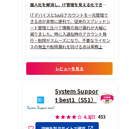
属人化を解消し、IT管理を見える化できるサービス
ITデバイスとSaaSアカウントを一元管理で
きる点が非常に便利で、従来のスプレッドシ
ート管理と比べて情報の抜け漏れが大幅に
減りました。特に入退社時のアカウント発
行・削除がスムーズになり、不要なライセン
スの発生や削除漏れを防げる点は実務上か
なり助かっています。また、利用状況が可視
化されることで無駄なコストにも気づきや
すく、少人数の情シスでも効率よく運用で
レビューを見る
きる点が気に入っています。
System Suppor
t best1（SS1）
453
4.3
詳細を製品サイトで確認