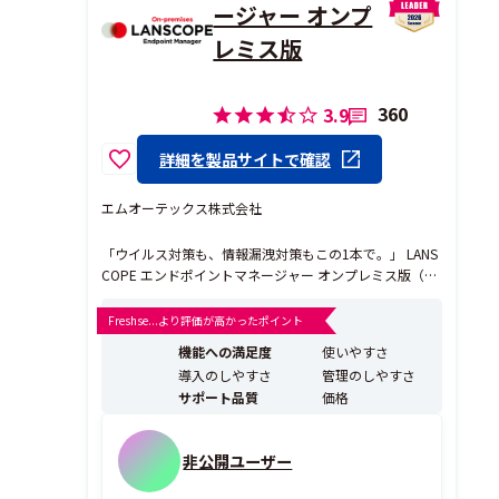
ージャー オンプ
レミス版
360
3.9
詳細を製品サイトで確認
エムオーテックス株式会社
「ウイルス対策も、情報漏洩対策もこの1本で。」 LANS
COPE エンドポイントマネージャー オンプレミス版（以
下、エンドポイントマネージャー オンプレミス版）は IT
資産管理に加え、情報漏洩のリスクをエンドポイントで
Freshse...より評価が高かったポイント
守るセキュリティー製品です。 上場企業4社に1社、金融
機能への満足度
使いやすさ
機関の3社に1社（※）10,0...
導入のしやすさ
管理のしやすさ
サポート品質
価格
非公開ユーザー