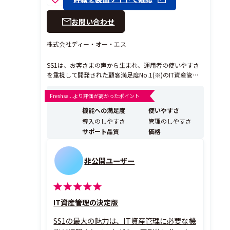
お問い合わせ
株式会社ディー・オー・エス
SS1は、お客さまの声から生まれ、運用者の使いやすさ
を重視して開発された顧客満足度No.1(※)のIT資産管理
ツールです。2024年に、同シリーズとしてSaaS型の「S
S1クラウド」をリリース。オンプレ・IaaS、SaaSと、
Freshse...より評価が高かったポイント
よりお客様のご要望にあわせて柔軟にご検討いただける
機能への満足度
使いやすさ
ようになりました。 デバイスの使...
導入のしやすさ
管理のしやすさ
サポート品質
価格
非公開ユーザー
IT資産管理の決定版
SS1の最大の魅力は、IT資産管理に必要な機