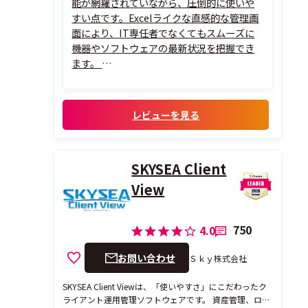
能が網羅されていながら、圧倒的に使いや
すい点です。Excelライクな直感的な管理画
面により、IT専任者でなくてもスムーズに
機器やソフトウェアの最新状況を把握でき
ます。
また、基本機能に加えて「自社に必要なオ
プション機能だけ」を選択して導入できる
ため、予算に合わせた無駄のないスモール
レビューを見る
スタートが可能です。
PCの操作ログ取得やデバイス制御といった
セ...
SKYSEA Client
View
750
4.0
お問い合わせ
Ｓｋｙ株式会社
SKYSEA Client Viewは、「使いやすさ」にこだわったク
ライアント運用管理ソフトウェアです。 資産管理、ログ