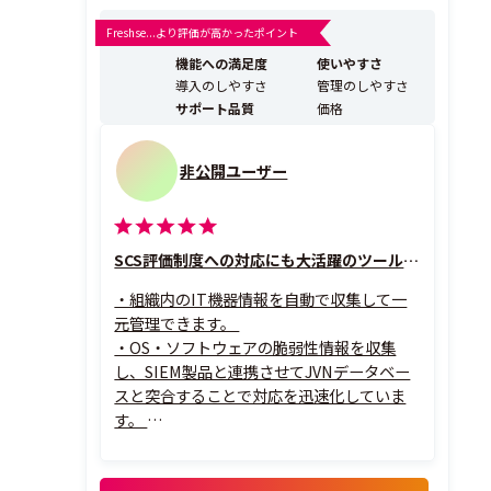
管理、デバイス管理、端末機制限、注意表示（アラー
ト）など、情報セキュリティ対策やIT資産管理、PCの運
Freshse...より評価が高かったポイント
用管理、およびテレワークを支援する機能を搭載してい
機能への満足度
使いやすさ
ます。 IaaSでもご利用可能なオンプ...
導入のしやすさ
管理のしやすさ
サポート品質
価格
非公開ユーザー
SCS評価制度への対応にも大活躍のツールです
・組織内のIT機器情報を自動で収集して一
元管理できます。
・OS・ソフトウェアの脆弱性情報を収集
し、SIEM製品と連携させてJVNデータベー
スと突合することで対応を迅速化していま
す。
・日々のPC操作ログを記録することで内部
不正の追跡・証跡として活用しています。