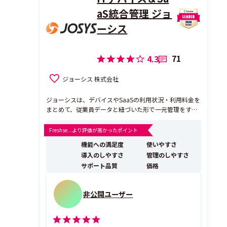
aS統合管理 ジョ
ーシス
71
4.3
ジョーシス 株式会社
ジョーシスは、デバイスやSaaSの利用状況・利用料金を
まとめて、従業員データと紐づいた形で一元管理をする
ことができるサービスです。利用していない不要なアカ
ウントの棚卸しや、無駄なITコストも把握することが可
Freshse...より評価が高かったポイント
能です。 ◯ SaaS管理 ✔ SaaSアカウントの一元管理 ✔ S
機能への満足度
使いやすさ
aaSアカウントの発行・削除の...
導入のしやすさ
管理のしやすさ
サポート品質
価格
非公開ユーザー