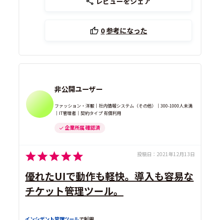
レビューをシェア
0
参考になった
非公開ユーザー
ファッション・洋服｜社内情報システム（その他）｜300-1000人未満
｜IT管理者｜契約タイプ 有償利用
企業所属 確認済
投稿日：
2021年12月13日
優れたUIで動作も軽快。導入も容易な
チケット管理ツール。
インシデント管理ツール
で利用