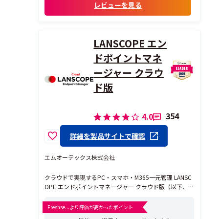
・起動・終了時間をもとにした実労働時間
レビューを見る
の可視化機能もサービス残業防止などに役
立っています。
頻繁にアップデートがあり、導入...
LANSCOPE エン
ドポイントマネ
ージャー クラウ
ド版
354
4.0
詳細を製品サイトで確認
エムオーテックス株式会社
クラウドで実現するPC・スマホ・M365一元管理 LANSC
OPE エンドポイントマネージャー クラウド版（以下、
エンドポイントマネージャー クラウド版）は、PC・ス
マホ・M365（Microsoft 365）をクラウドで一元管理で
Freshse...より評価が高かったポイント
きるIT資産管理・MDMツールです。クラウドサービスのI