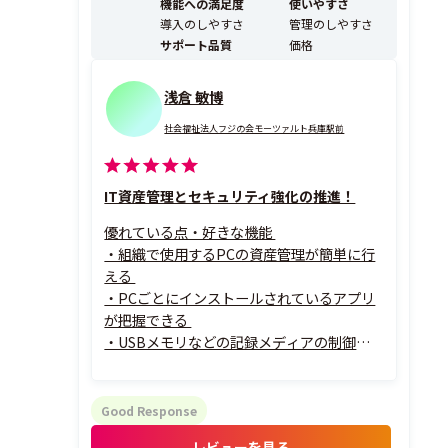
機能への満足度
使いやすさ
T資産管理ツール市場...
導入のしやすさ
管理のしやすさ
サポート品質
価格
浅倉 敏博
社会福祉法人フジの会モーツァルト兵庫駅前
IT資産管理とセキュリティ強化の推進！
優れている点・好きな機能
・組織で使用するPCの資産管理が簡単に行
える
・PCごとにインストールされているアプリ
が把握できる
・USBメモリなどの記録メディアの制御を
簡単に設定できる
・マイクロソフトの更新プログラムの適用
状況を見える化できる
Good Response
・PCごとの位置情報がMAP（緯度・経度）
レビューを見る