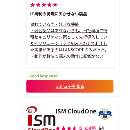
IT統制の実現に欠かせない製品
優れている点・好きな機能
・競合製品はありながらも、当社環境で情
報セキュリティ対策として先行導入してい
た別ソリューションと組み合わせて利用し
た実績があるのはLANSCOPEのみだった。
・動作が軽快で端末の動作に影響がない点
がよい。
・USBやBluetoothの制御など痒い所に手
が届く機能が多い。
Good Response
・クラウド版よりも機能の取捨選択の自由
レビューを見る
度が高い。
ISM CloudOne
64
3.8