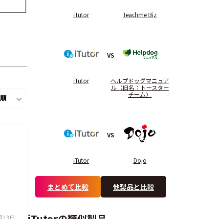
iTutor
Teachme Biz
VS
iTutor
ヘルプドッグマニュア
ル（旧名：トースター
チーム）
VS
iTutor
Dojo
まとめて比較
他製品と比較
iTutorの類似製品
月13日