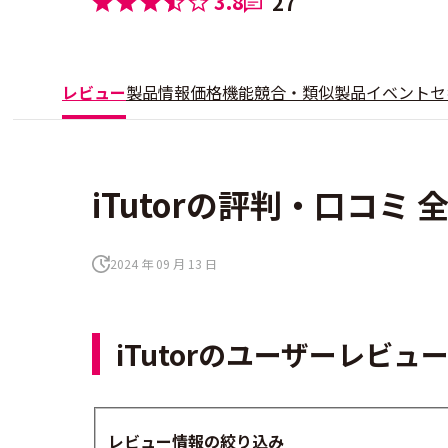
3.8
27
レビュー
製品情報
価格
機能
競合・類似製品
イベント
セ
iTutorの評判・口コミ 全
2024 年 09 月 13 日
iTutorのユーザーレビュ
レビュー情報の絞り込み