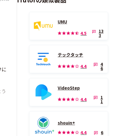
UMU
13
4.5
3
テックタッチ
4
4.4
6
けに
VideoStep
よう
1
4.4
1
shouin+
6
4.4