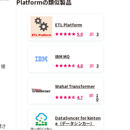
Platformの類似製品
ETL Platform
3
5.0
IBM MQ
3
4.8
。接
Waha! Transformer
1
4.7
0
DataSyncer for kinton
e（データシンカー）
開さ