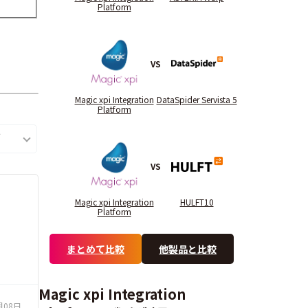
Platform
VS
Magic xpi Integration
DataSpider Servista 5
Platform
VS
Magic xpi Integration
HULFT10
Platform
まとめて比較
他製品と比較
Magic xpi Integration
月08日