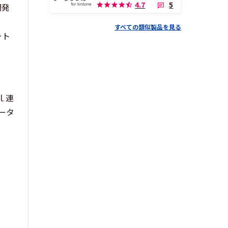
5
4.7
開発
すべての類似製品を見る
ート
ｌ連
ータ