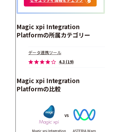
Magic xpi Integration
Platformの所属カテゴリー
データ連携ツール
4.3 (19)
Magic xpi Integration
Platformの比較
VS
Magic xpi Integration
ASTERIA Warp