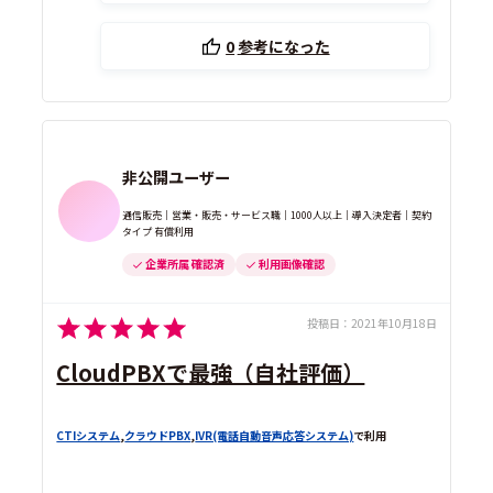
0
参考になった
非公開ユーザー
通信販売｜営業・販売・サービス職｜1000人以上｜導入決定者｜契約
タイプ 有償利用
企業所属 確認済
利用画像確認
投稿日：
2021年10月18日
CloudPBXで最強（自社評価）
CTIシステム
,
クラウドPBX
,
IVR(電話自動音声応答システム)
で利用