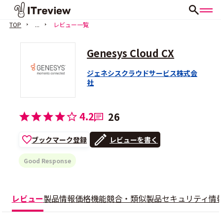
TOP
...
レビュー一覧
Genesys Cloud CX
ジェネシスクラウドサービス株式会
社
4.2
26
ブックマーク登録
レビューを書く
Good Response
レビュー
製品情報
価格
機能
競合・類似製品
セキュリティ情