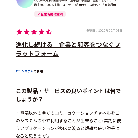
株式会社東京個別指導学院｜進学塾・学習塾｜営業・販売・サービス
職｜300-1000人未満｜ユーザー（利用者）｜契約タイプ 有償利用
企業所属 確認済
投稿日：
2020年02月04日
進化し続ける 企業と顧客をつなぐプ
ラットフォーム
CTIシステム
で利用
この製品・サービスの良いポイントは何で
しょうか？
・電話以外の全てのコミニュケーションチャネルをこ
のシステムの中で利用することが出来ること(業務に使
うアプリケーションが多岐に渡ると煩雑な使い勝手に
なると思うので)。