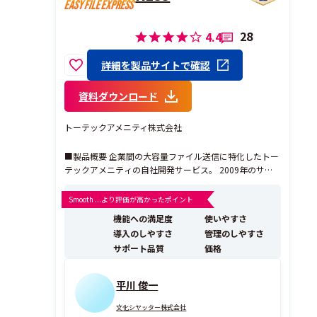
28
4.4
詳細を製品サイトで確認
資料ダウンロード
トーテックアメニティ株式会社
■製品概要 企業間の大容量ファイル送信に特化したトー
テックアメニティの自社開発サービス。 2009年のサー
ビス提供開始以降、全国で約100,000ユーザー様が利用
中。 「低コスト」と「高セキュリティ」を両立したEAS
Smooth ...より評価が高かったポイント
Y FILE EXPRESSが、企業を脅かすセキュリティ事故から
機能への満足度
使いやすさ
守り、 安全に機密情報をお...
導入のしやすさ
管理のしやすさ
サポート品質
価格
平川 俊一
文化シヤッター株式会社