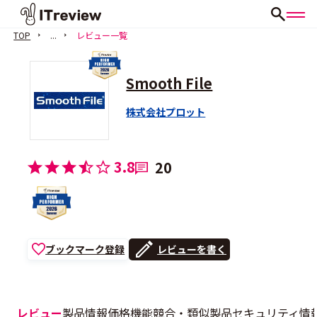
TOP
...
レビュー一覧
Smooth File
株式会社プロット
3.8
20
ブックマーク登録
レビューを書く
レビュー
製品情報
価格
機能
競合・類似製品
セキュリティ情