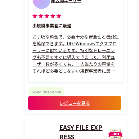
非公開ユーザー
小規模事業者に最適
お手頃な料金で、必要十分な安全性と機能性
を確保できます。UIがWindowsエクスプロ
ーラーに似ているため、特別なトレーニン
グも不要ですぐに導入できました。利用ユ
ーザー数が多くても、一人当たりの容量を
それほど必要としない小規模事業者に最適
だと思います。
メール添付でファイルをやり取りする必要
がなくなり、業務効率が大幅に向上しまし
Good Response
た。ユーザーアクションのログがすべて記
レビューを見る
録されるので、トラブル防...
EASY FILE EXP
RESS