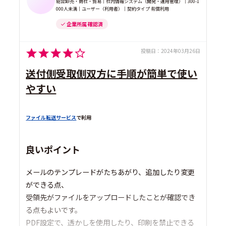
総合卸売・商社・貿易｜社内情報システム（開発・運用管理）｜300-1
000人未満｜ユーザー（利用者）｜契約タイプ 有償利用
企業所属 確認済
投稿日：
2024年03月26日
送付側受取側双方に手順が簡単で使い
やすい
ファイル転送サービス
で利用
良いポイント
メールのテンプレードがたちあがり、追加したり変更
ができる点、
受領先がファイルをアップロードしたことが確認でき
る点もよいです。
PDF設定で、透かしを使用したり、印刷を禁止できる