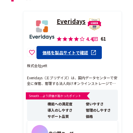
Everidays
61
4.4
価格を製品サイトで確認
株式会社yett
Everidays（エブリデイズ）は、国内データセンターで安
全に保管、管理する法人向けオンラインストレージで
す。実ファイルを添付せずメール送信できるファイル転
送機能も搭載されているので、クラウドストレージの用
Smooth ...より評価が高かったポイント
途だけでなくPPAP対策としてもおすすめです。
機能への満足度
使いやすさ
導入のしやすさ
管理のしやすさ
サポート品質
価格