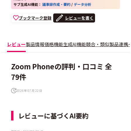
サブ生成AI機能：
議事録作成・要約
/
データ分析
ブックマーク登録
レビューを書く
レビュー
製品情報
価格
機能
生成AI機能
競合・類似製品
連携
Zoom Phoneの評判・口コミ 全
79件
2026 年 07 月 22 日
レビューに基づくAI要約