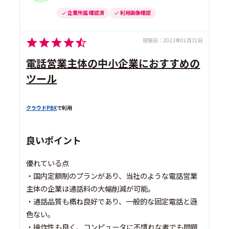
企業所属 確認済
利用画像確認
投稿日：
2023年01月31日
電話営業主体の中小企業におすすめの
ツール
クラウドPBX
で利用
良いポイント
優れている点
・国内定額制のプランがあり、当社のような電話営業
主体の企業は通話料の大幅削減が可能。
・通話品質も概ね良好であり、一般的な固定電話と遜
色ない。
・操作性も良く、コンピュータに不慣れな者でも問題