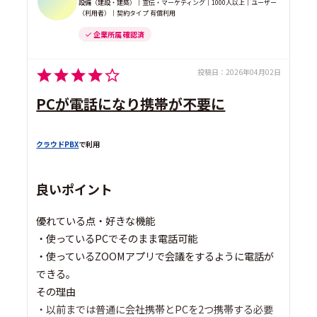
設備（建設・建築）｜宣伝・マーケティング｜1000人以上｜ユーザー
（利用者）｜契約タイプ 有償利用
企業所属 確認済
投稿日：
2026年04月02日
PCが電話になり携帯が不要に
クラウドPBX
で利用
良いポイント
優れている点・好きな機能
・使っているPCでそのまま電話可能
・使っているZOOMアプリで会議をするように電話が
できる。
その理由
・以前までは普通に会社携帯とPCを2つ携帯する必要