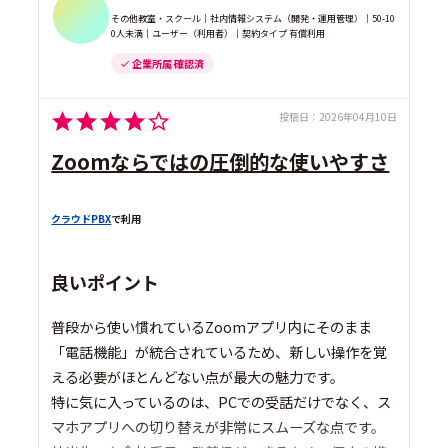
その他教室・スクール｜社内情報システム（開発・運用管理）｜50-10
0人未満｜ユーザー（利用者）｜契約タイプ 有償利用
企業所属 確認済
投稿日：
2026年04月10日
Zoomならではの圧倒的な使いやすさ
クラウドPBX
で利用
良いポイント
普段から使い慣れているZoomアプリ内にそのまま
「電話機能」が統合されているため、新しい操作を覚
える必要がほとんどない点が最大の魅力です。
特に気に入っているのは、PCでの受話だけでなく、ス
マホアプリへの切り替えが非常にスムーズな点です。