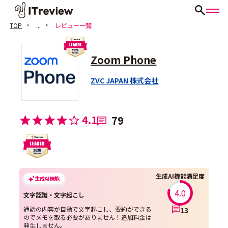
TOP
...
レビュー一覧
Zoom Phone
ZVC JAPAN 株式会社
4.1
79
生成AI機能満足度
生成AI機能
4.0
文字認識・文字起こし
通話の内容が自動で文字起こし、要約ができる
13
のでメモを取る必要がありません！追加料金は
発生しません。